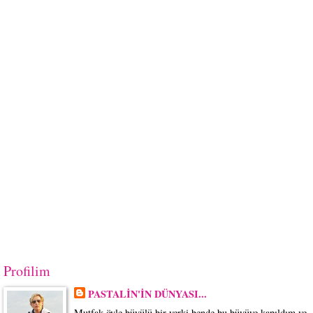
Profilim
PASTALİN'İN DÜNYASI...
Mutfak öyle büyülü bir yerki bende bu büyüye kapıldım ve