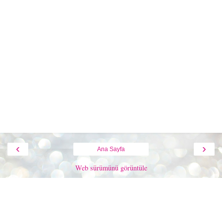
‹
›
Ana Sayfa
Web sürümünü görüntüle