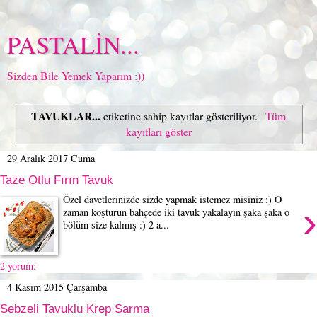
PASTALİN...
Sizden Bile Yemek Yaparım :))
TAVUKLAR...
etiketine sahip kayıtlar gösteriliyor.
Tüm
kayıtları göster
29 Aralık 2017 Cuma
Taze Otlu Fırın Tavuk
Özel davetlerinizde sizde yapmak istemez misiniz :) O
›
zaman koşturun bahçede iki tavuk yakalayın şaka şaka o
bölüm size kalmış :) 2 a...
2 yorum:
4 Kasım 2015 Çarşamba
Sebzeli Tavuklu Krep Sarma