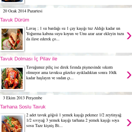
20 Ocak 2014 Pazartesi
Tavuk Dürüm
›
Lavaş ; 1 su bardağı su 1 çay kaşığı tuz Aldığı kadar un
Yoğurma kabına suyu koyun ve Unu azar azar ekleyin tuzu
da ilave ederek ço...
Tavuk Dolması İç Pilav ile
›
Tavuğunuz piliç ise direk fırında pişmesinde sıkıntı
olmuyor ama tavuksa güzelce ayıkladıktan sonra 10dk
kadar haşlayın ve sudan çı...
3 Ekim 2013 Perşembe
Tarhana Soslu Tavuk
›
2 adet tavuk göğsü 1 yemek kaşığı pekmez 1/2 zeytinyağ
1/2 sıvıyağ 3 yemek kaşığı tarhana 2 yemek kaşığı soya
sosu Taze kişniş Bi...