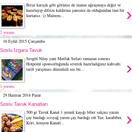
Biraz karışık gibi görünse de inanın uğraşmaya değer ve
›
hazırlayıp difrize kaldırma şansınız da olduğundan tam bir
kurtarıcı :)) Malzem...
2 yorum:
16 Eylül 2015 Çarşamba
Soslu Izgara Tavuk
Sevgili Nilay yani Mutfak Sırları ramazan sonrası
›
Hotpoint sponsorluğunda severek hazırladığınız kahvaltı
tarifi yarışması düzenledi eee bu...
1 yorum:
29 Haziran 2014 Pazar
Soslu Tavuk Kanatları
›
500 gr Tavuk Kanat 1 yemek kaşığı biber salçası yarım
çay bardağı sıvıyağ yarım çay bardağı süt Tuz, karabiber,
Köri, kimyon Kanatl...