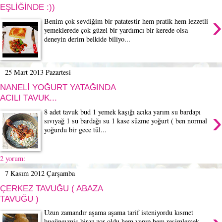
EŞLİĞİNDE :))
›
Benim çok sevdiğim bir patatestir hem pratik hem lezzetli
yemeklerede çok güzel bir yardımcı bir kerede olsa
deneyin derim belkide biliyo...
25 Mart 2013 Pazartesi
NANELİ YOĞURT YATAĞINDA
ACILI TAVUK...
›
8 adet tavuk bud 1 yemek kaşığı acıka yarım su bardapı
sıvıyağ 1 su bardağı su 1 kase süzme yoğurt ( ben normal
yoğurdu bir gece tül...
2 yorum:
7 Kasım 2012 Çarşamba
ÇERKEZ TAVUĞU ( ABAZA
TAVUĞU )
Uzun zamandır aşama aşama tarif isteniyordu kısmet
bugüneymiş biraz zor oldu hem yapıp hem resimlemek