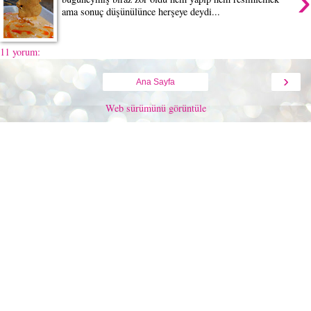
›
ama sonuç düşünülünce herşeye deydi...
11 yorum:
›
Ana Sayfa
Web sürümünü görüntüle