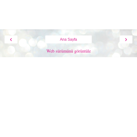
‹
›
Ana Sayfa
Web sürümünü görüntüle