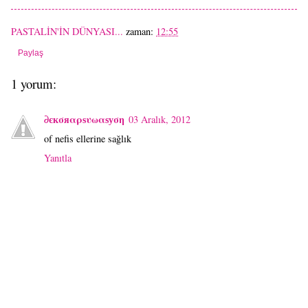
PASTALİN'İN DÜNYASI...
zaman:
12:55
Paylaş
1 yorum:
∂єкσяαρѕυωαѕуση
03 Aralık, 2012
of nefis ellerine sağlık
Yanıtla