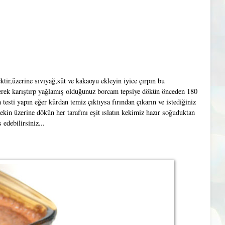
tir,üzerine sıvıyağ,süt ve kakaoyu ekleyin iyice çırpın bu
derek karıştırp yağlamış olduğunuz borcam tepsiye dökün önceden 180
 testi yapın eğer kürdan temiz çıktıysa fırından çıkarın ve istediğiniz
kekin üzerine dökün her tarafını eşit ıslatın kekimiz hazır soğuduktan
 edebilirsiniz...