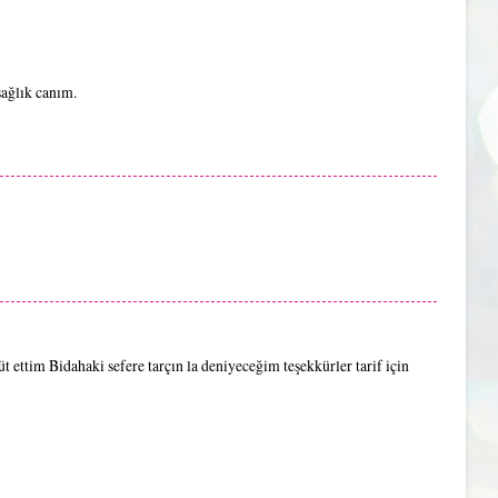
sağlık canım.
üt ettim Bidahaki sefere tarçın la deniyeceğim teşekkürler tarif için