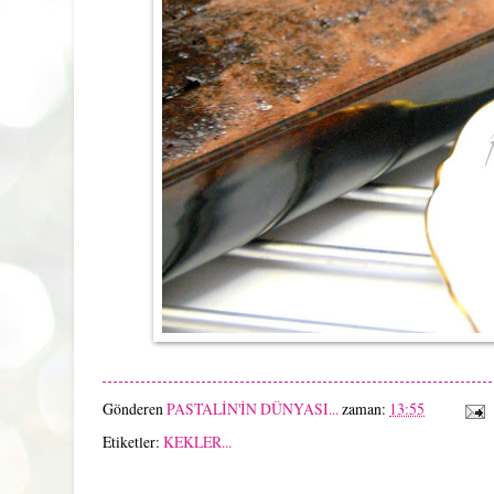
Gönderen
PASTALİN'İN DÜNYASI...
zaman:
13:55
Etiketler:
KEKLER...