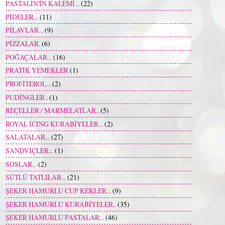
PASTALİN'İN KALEMİ...
(22)
PİDELER...
(11)
PİLAVLAR...
(9)
PİZZALAR.
(6)
POĞAÇALAR...
(16)
PRATİK YEMEKLER
(1)
PROFİTEROL...
(2)
PUDİNGLER..
(1)
REÇELLER / MARMELATLAR..
(5)
ROYAL ICING KURABİYELER...
(2)
SALATALAR...
(27)
SANDVİÇLER...
(1)
SOSLAR...
(2)
SÜTLÜ TATLILAR...
(21)
ŞEKER HAMURLU CUP KEKLER...
(9)
ŞEKER HAMURLU KURABİYELER..
(35)
ŞEKER HAMURLU PASTALAR...
(46)