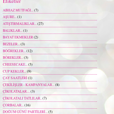
Etiketler
ABHAZ MUTFAĞI...
(7)
AŞURE...
(1)
ATIŞTIRMALIKLAR...
(27)
BALIKLAR...
(1)
BAYAT EKMEKLER
(2)
BEZELER...
(3)
BÖĞREKLER...
(12)
BÖREKLER...
(3)
CHEESECAKE...
(5)
CUP KEKLER...
(9)
ÇAY SAATLERİ
(1)
ÇEKİLİŞLER - KAMPANYALAR...
(8)
ÇİKOLATALAR....
(3)
ÇİKOLATALI TATLILAR..
(7)
ÇORBALAR...
(16)
DOĞUM GÜNÜ PARTİLERİ...
(5)