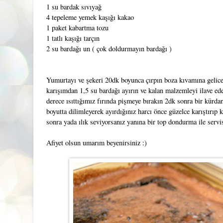
1 su bardak sıvıyağ
4 tepeleme yemek kaşığı kakao
1 paket kabartma tozu
1 tatlı kaşığı tarçın
2 su bardağı un ( çok doldurmayın bardağı )
Yumurtayı ve şekeri 20dk boyunca çırpın boza kıvamına gelicek
karışımdan 1,5 su bardağı ayırın ve kalan malzemleyi ilave e
derece ısıttığımız fırında pişmeye bırakın 2dk sonra bir kürdan
boyutta dilimleyerek ayırdığınız harcı önce güzelce karıştırıp 
sonra yada ılık seviyorsanız yanına bir top dondurma ile servis
Afiyet olsun umarım beyenirsiniz :)