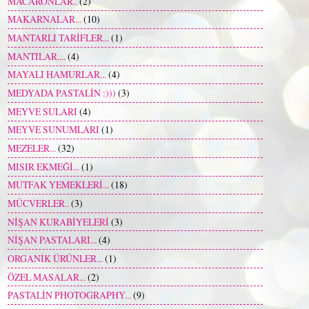
MACARONLAR..
(2)
MAKARNALAR...
(10)
MANTARLI TARİFLER...
(1)
MANTILAR....
(4)
MAYALI HAMURLAR...
(4)
MEDYADA PASTALİN :)))
(3)
MEYVE SULARI
(4)
MEYVE SUNUMLARI
(1)
MEZELER...
(32)
MISIR EKMEĞİ...
(1)
MUTFAK YEMEKLERİ...
(18)
MÜCVERLER..
(3)
NİŞAN KURABİYELERİ
(3)
NİŞAN PASTALARI...
(4)
ORGANİK ÜRÜNLER...
(1)
ÖZEL MASALAR...
(2)
PASTALİN PHOTOGRAPHY...
(9)