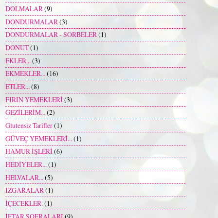
DOLMALAR
(9)
DONDURMALAR
(3)
DONDURMALAR - SORBELER
(1)
DONUT
(1)
EKLER...
(3)
EKMEKLER...
(16)
ETLER...
(8)
FIRIN YEMEKLERİ
(3)
GEZİLERİM...
(2)
Glutensiz Tarifler
(1)
GÜVEÇ YEMEKLERİ...
(1)
HAMUR İŞLERİ
(6)
HEDİYELER...
(1)
HELVALAR...
(5)
IZGARALAR
(1)
İÇECEKLER.
(1)
İFTAR SOFRALARI
(9)