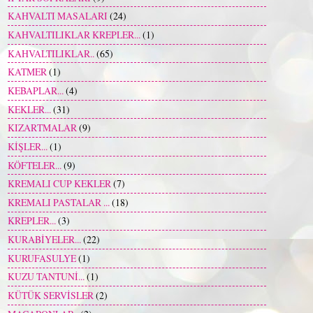
KAHVALTI MASALARI
(24)
KAHVALTILIKLAR KREPLER...
(1)
KAHVALTILIKLAR..
(65)
KATMER
(1)
KEBAPLAR...
(4)
KEKLER...
(31)
KIZARTMALAR
(9)
KİŞLER...
(1)
KÖFTELER...
(9)
KREMALI CUP KEKLER
(7)
KREMALI PASTALAR ...
(18)
KREPLER...
(3)
KURABİYELER...
(22)
KURUFASULYE
(1)
KUZU TANTUNİ...
(1)
KÜTÜK SERVİSLER
(2)