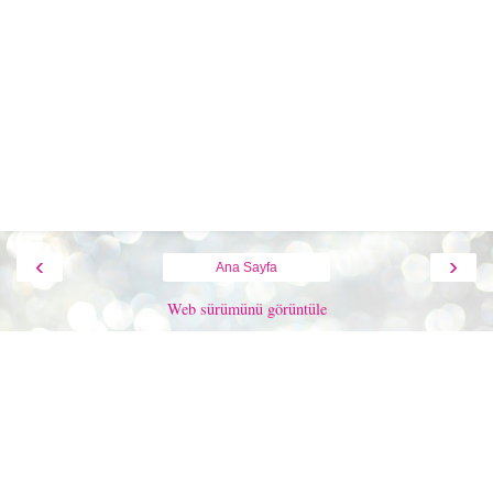
‹
›
Ana Sayfa
Web sürümünü görüntüle