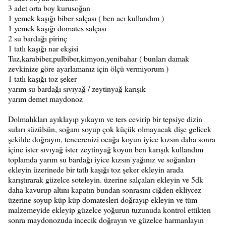
3 adet orta boy kurusoğan
1 yemek kaşığı biber salçası ( ben acı kullandım )
1 yemek kaşığı domates salçası
2 su bardağı pirinç
1 tatlı kaşığı nar ekşisi
Tuz,karabiber,pulbiber,kimyon,yenibahar ( bunları damak
zevkinize göre ayarlamanız için ölçü vermiyorum )
1 tatlı kaşığı toz şeker
yarım su bardağı sıvıyağ / zeytinyağ karışık
yarım demet maydonoz
Dolmalıkları ayıklayıp yıkayın ve ters cevirip bir tepsiye dizin
suları süzülsün, soğanı soyup çok küçük olmayacak dişe gelicek
şekilde doğrayın, tencerenizi ocağa koyun iyice kızsın daha sonra
içine ister sıvıyağ ister zeytinyağ koyun ben karışık kullandım
toplamda yarım su bardağı iyice kızsın yağınız ve soğanları
ekleyin üzerinede bir tatlı kaşığı toz şeker ekleyin arada
karıştırarak güzelce soteleyin. üzerine salçaları ekleyin ve 5dk
daha kavurup altını kapatın bundan sonrasını ciğden ekliycez
üzerine soyup küp küp domatesleri doğrayıp ekleyin ve tüm
malzemeyide ekleyip güzelce yoğurun tuzunuda kontrol ettikten
sonra maydonozuda incecik doğrayın ve güzelce harmanlayın