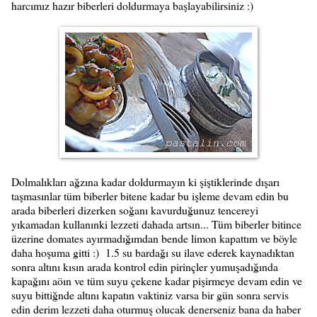
harcımız hazır biberleri doldurmaya başlayabilirsiniz :)
Dolmalıkları ağzına kadar doldurmayın ki şiştiklerinde dışarı
taşmasınlar tüm biberler bitene kadar bu işleme devam edin bu
arada biberleri dizerken soğanı kavurduğunuz tencereyi
yıkamadan kullanınki lezzeti dahada artsın... Tüm biberler bitince
üzerine domates ayırmadığımdan bende limon kapattım ve böyle
daha hoşuma gitti :) 1.5 su bardağı su ilave ederek kaynadıktan
sonra altını kısın arada kontrol edin pirinçler yumuşadığında
kapağını aöın ve tüm suyu çekene kadar pişirmeye devam edin ve
suyu bittiğnde altını kapatın vaktiniz varsa bir gün sonra servis
edin derim lezzeti daha oturmuş olucak denerseniz bana da haber