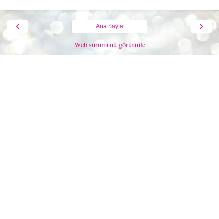
‹
›
Ana Sayfa
Web sürümünü görüntüle