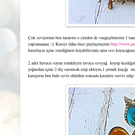
Çok seviyorum ben taratoru o yüzden de vazgeçilmezim 1 tane
yapsanaaaaa :)) Kaseyi daha önce paylaşmıştım
http://www.pas
hazırlayın içine istediğinizi koyabilirsiniz ama sıvı koyacağı
2 adet havucu soyun rendeleyin tavaya sıvıyağ koyup kızdığın
yoğurdun içine 2 diş sarımsak ezip ekleyin,1 yemek kaşığı may
karıştırın ben bide ceviz ekledim sonrada kaselere servis edip 