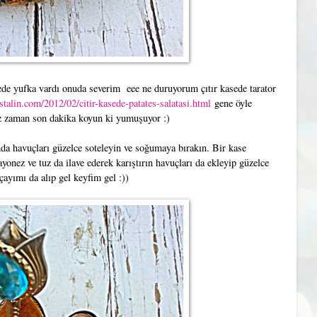
de yufka vardı onuda severim eee ne duruyorum çıtır kasede tarator
talin.com/2012/02/citir-kasede-patates-salatasi.html
gene öyle
nız zaman son dakika koyun ki yumuşuyor :)
da havuçları güzelce soteleyin ve soğumaya bırakın. Bir kase
onez ve tuz da ilave ederek karıştırın havuçları da ekleyip güzelce
çayımı da alıp gel keyfim gel :))