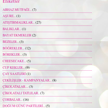
Etiketler
ABHAZ MUTFAĞI...
(7)
AŞURE...
(1)
ATIŞTIRMALIKLAR...
(27)
BALIKLAR...
(1)
BAYAT EKMEKLER
(2)
BEZELER...
(3)
BÖĞREKLER...
(12)
BÖREKLER...
(3)
CHEESECAKE...
(5)
CUP KEKLER...
(9)
ÇAY SAATLERİ
(1)
ÇEKİLİŞLER - KAMPANYALAR...
(8)
ÇİKOLATALAR....
(3)
ÇİKOLATALI TATLILAR..
(7)
ÇORBALAR...
(16)
DOĞUM GÜNÜ PARTİLERİ...
(5)