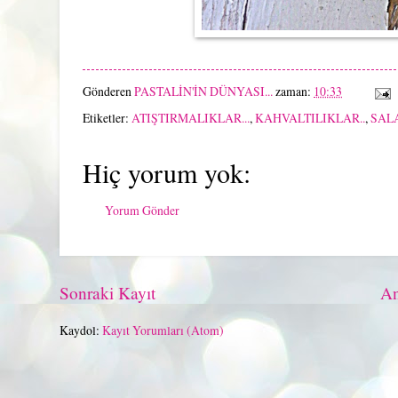
Gönderen
PASTALİN'İN DÜNYASI...
zaman:
10:33
Etiketler:
ATIŞTIRMALIKLAR...
,
KAHVALTILIKLAR..
,
SALA
Hiç yorum yok:
Yorum Gönder
Sonraki Kayıt
An
Kaydol:
Kayıt Yorumları (Atom)