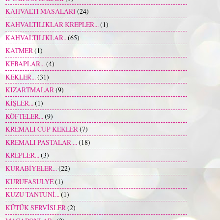
KAHVALTI MASALARI
(24)
KAHVALTILIKLAR KREPLER...
(1)
KAHVALTILIKLAR..
(65)
KATMER
(1)
KEBAPLAR...
(4)
KEKLER...
(31)
KIZARTMALAR
(9)
KİŞLER...
(1)
KÖFTELER...
(9)
KREMALI CUP KEKLER
(7)
KREMALI PASTALAR ...
(18)
KREPLER...
(3)
KURABİYELER...
(22)
KURUFASULYE
(1)
KUZU TANTUNİ...
(1)
KÜTÜK SERVİSLER
(2)