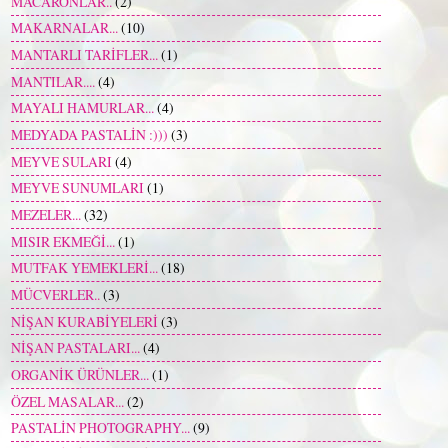
MACARONLAR..
(2)
MAKARNALAR...
(10)
MANTARLI TARİFLER...
(1)
MANTILAR....
(4)
MAYALI HAMURLAR...
(4)
MEDYADA PASTALİN :)))
(3)
MEYVE SULARI
(4)
MEYVE SUNUMLARI
(1)
MEZELER...
(32)
MISIR EKMEĞİ...
(1)
MUTFAK YEMEKLERİ...
(18)
MÜCVERLER..
(3)
NİŞAN KURABİYELERİ
(3)
NİŞAN PASTALARI...
(4)
ORGANİK ÜRÜNLER...
(1)
ÖZEL MASALAR...
(2)
PASTALİN PHOTOGRAPHY...
(9)