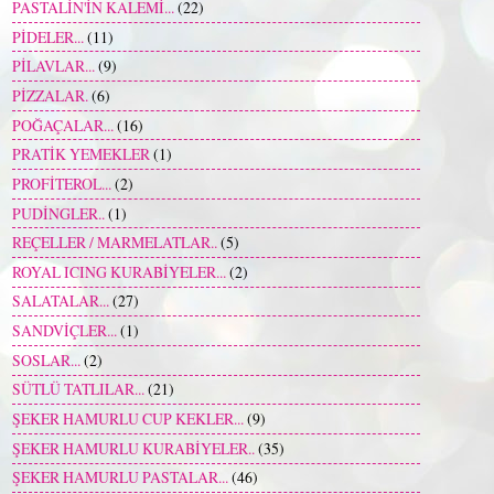
PASTALİN'İN KALEMİ...
(22)
PİDELER...
(11)
PİLAVLAR...
(9)
PİZZALAR.
(6)
POĞAÇALAR...
(16)
PRATİK YEMEKLER
(1)
PROFİTEROL...
(2)
PUDİNGLER..
(1)
REÇELLER / MARMELATLAR..
(5)
ROYAL ICING KURABİYELER...
(2)
SALATALAR...
(27)
SANDVİÇLER...
(1)
SOSLAR...
(2)
SÜTLÜ TATLILAR...
(21)
ŞEKER HAMURLU CUP KEKLER...
(9)
ŞEKER HAMURLU KURABİYELER..
(35)
ŞEKER HAMURLU PASTALAR...
(46)