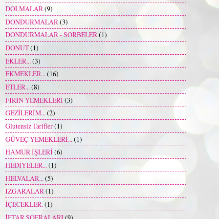
DOLMALAR
(9)
DONDURMALAR
(3)
DONDURMALAR - SORBELER
(1)
DONUT
(1)
EKLER...
(3)
EKMEKLER...
(16)
ETLER...
(8)
FIRIN YEMEKLERİ
(3)
GEZİLERİM...
(2)
Glutensiz Tarifler
(1)
GÜVEÇ YEMEKLERİ...
(1)
HAMUR İŞLERİ
(6)
HEDİYELER...
(1)
HELVALAR...
(5)
IZGARALAR
(1)
İÇECEKLER.
(1)
İFTAR SOFRALARI
(9)