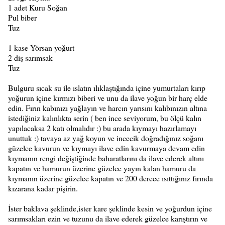
1 adet Kuru Soğan
Pul biber
Tuz
1 kase Yörsan yoğurt
2 diş sarımsak
Tuz
Bulguru sıcak su ile ıslatın ılıklaştığında içine yumurtaları kırıp
yoğurun içine kırmızı biberi ve unu da ilave yoğun bir harç elde
edin. Fırın kabınızı yağlayın ve harcın yarısını kalıbınızın altına
istediğiniz kalınlıkta serin ( ben ince seviyorum, bu ölçü kalın
yapılacaksa 2 katı olmalıdır :) bu arada kıymayı hazırlamayı
unuttuk :) tavaya az yağ koyun ve incecik doğradığınız soğanı
güzelce kavurun ve kıymayı ilave edin kavurmaya devam edin
kıymanın rengi değiştiğinde baharatlarını da ilave ederek altını
kapatın ve hamurun üzerine güzelce yayın kalan hamuru da
kıymanın üzerine güzelce kapatın ve 200 derece ısıttığınız fırında
kızarana kadar pişirin.
İster baklava şeklinde,ister kare şeklinde kesin ve yoğurdun içine
sarımsakları ezin ve tuzunu da ilave ederek güzelce karıştırın ve