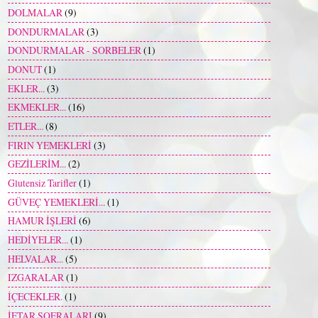
DOLMALAR
(9)
DONDURMALAR
(3)
DONDURMALAR - SORBELER
(1)
DONUT
(1)
EKLER...
(3)
EKMEKLER...
(16)
ETLER...
(8)
FIRIN YEMEKLERİ
(3)
GEZİLERİM...
(2)
Glutensiz Tarifler
(1)
GÜVEÇ YEMEKLERİ...
(1)
HAMUR İŞLERİ
(6)
HEDİYELER...
(1)
HELVALAR...
(5)
IZGARALAR
(1)
İÇECEKLER.
(1)
İFTAR SOFRALARI
(9)