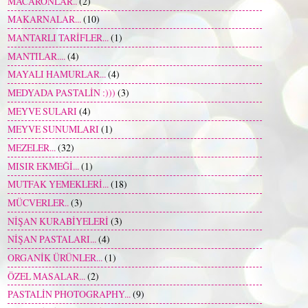
MACARONLAR..
(2)
MAKARNALAR...
(10)
MANTARLI TARİFLER...
(1)
MANTILAR....
(4)
MAYALI HAMURLAR...
(4)
MEDYADA PASTALİN :)))
(3)
MEYVE SULARI
(4)
MEYVE SUNUMLARI
(1)
MEZELER...
(32)
MISIR EKMEĞİ...
(1)
MUTFAK YEMEKLERİ...
(18)
MÜCVERLER..
(3)
NİŞAN KURABİYELERİ
(3)
NİŞAN PASTALARI...
(4)
ORGANİK ÜRÜNLER...
(1)
ÖZEL MASALAR...
(2)
PASTALİN PHOTOGRAPHY...
(9)