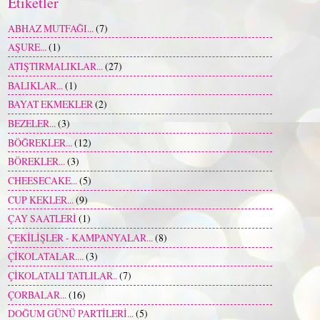
Etiketler
ABHAZ MUTFAĞI...
(7)
AŞURE...
(1)
ATIŞTIRMALIKLAR...
(27)
BALIKLAR...
(1)
BAYAT EKMEKLER
(2)
BEZELER...
(3)
BÖĞREKLER...
(12)
BÖREKLER...
(3)
CHEESECAKE...
(5)
CUP KEKLER...
(9)
ÇAY SAATLERİ
(1)
ÇEKİLİŞLER - KAMPANYALAR...
(8)
ÇİKOLATALAR....
(3)
ÇİKOLATALI TATLILAR..
(7)
ÇORBALAR...
(16)
DOĞUM GÜNÜ PARTİLERİ...
(5)