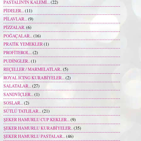
PASTALİN'İN KALEMİ...
(22)
PİDELER...
(11)
PİLAVLAR...
(9)
PİZZALAR.
(6)
POĞAÇALAR...
(16)
PRATİK YEMEKLER
(1)
PROFİTEROL...
(2)
PUDİNGLER..
(1)
REÇELLER / MARMELATLAR..
(5)
ROYAL ICING KURABİYELER...
(2)
SALATALAR...
(27)
SANDVİÇLER...
(1)
SOSLAR...
(2)
SÜTLÜ TATLILAR...
(21)
ŞEKER HAMURLU CUP KEKLER...
(9)
ŞEKER HAMURLU KURABİYELER..
(35)
ŞEKER HAMURLU PASTALAR...
(46)