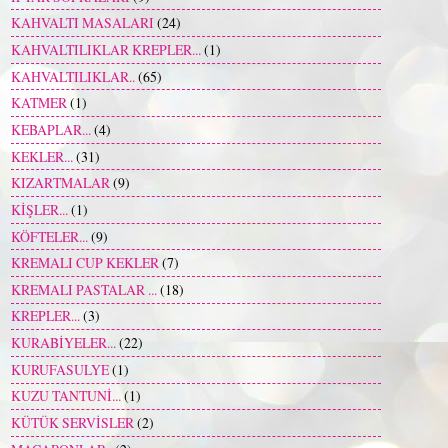
KAHVALTI MASALARI
(24)
KAHVALTILIKLAR KREPLER...
(1)
KAHVALTILIKLAR..
(65)
KATMER
(1)
KEBAPLAR...
(4)
KEKLER...
(31)
KIZARTMALAR
(9)
KİŞLER...
(1)
KÖFTELER...
(9)
KREMALI CUP KEKLER
(7)
KREMALI PASTALAR ...
(18)
KREPLER...
(3)
KURABİYELER...
(22)
KURUFASULYE
(1)
KUZU TANTUNİ...
(1)
KÜTÜK SERVİSLER
(2)