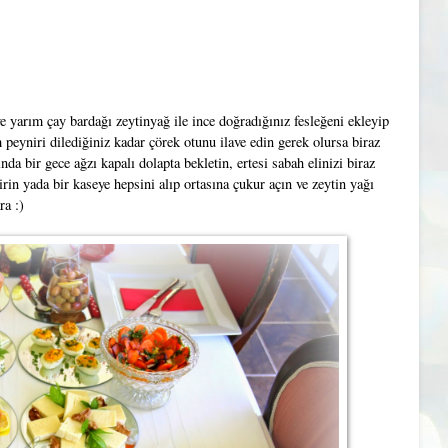
ve yarım çay bardağı zeytinyağ ile ince doğradığınız fesleğeni ekleyip
peyniri dilediğiniz kadar çörek otunu ilave edin gerek olursa biraz
a bir gece ağzı kapalı dolapta bekletin, ertesi sabah elinizi biraz
irin yada bir kaseye hepsini alıp ortasına çukur açın ve zeytin yağı
ra :)