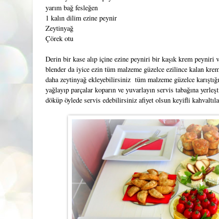
yarım bağ fesleğen
1 kalın dilim ezine peynir
Zeytinyağ
Çörek otu
Derin bir kase alıp içine ezine peyniri bir kaşık krem peyniri 
blender da iyice ezin tüm malzeme güzelce ezilince kalan krem 
daha zeytinyağ ekleyebilirsiniz tüm malzeme güzelce karıştığınd
yağlayıp parçalar koparın ve yuvarlayın servis tabağına yerleşt
döküp öylede servis edebilirsiniz afiyet olsun keyifli kahvaltıla