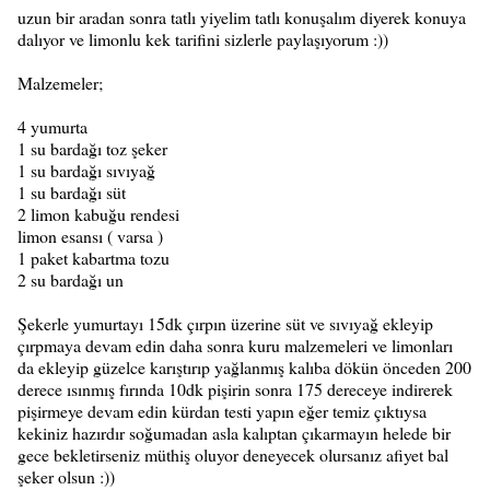
uzun bir aradan sonra tatlı yiyelim tatlı konuşalım diyerek konuya
dalıyor ve limonlu kek tarifini sizlerle paylaşıyorum :))
Malzemeler;
4 yumurta
1 su bardağı toz şeker
1 su bardağı sıvıyağ
1 su bardağı süt
2 limon kabuğu rendesi
limon esansı ( varsa )
1 paket kabartma tozu
2 su bardağı un
Şekerle yumurtayı 15dk çırpın üzerine süt ve sıvıyağ ekleyip
çırpmaya devam edin daha sonra kuru malzemeleri ve limonları
da ekleyip güzelce karıştırıp yağlanmış kalıba dökün önceden 200
derece ısınmış fırında 10dk pişirin sonra 175 dereceye indirerek
pişirmeye devam edin kürdan testi yapın eğer temiz çıktıysa
kekiniz hazırdır soğumadan asla kalıptan çıkarmayın helede bir
gece bekletirseniz müthiş oluyor deneyecek olursanız afiyet bal
şeker olsun :))