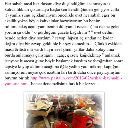
Her sabah nasıl hazırlasam diye düşündüğümü sanmayın :)
kahvaltılıkları çıkarmaya başlarken kendiliğinden gelişiyor valla
:)) yanlız şunu açıklamalıyım öncelikle evet her sabah eğer bir
aksilik yoksa böyle kahvaltılar hazırlıyorum bu benim
ruhum,bakış açım yani benim dünyam kısacası :) bu resme gelen
yorum şu oldu '' o gördüğüm gazete kağıdı mı ? '' evet dedim
bende neden diye sordum ? cevap: hijyen açısından ne kadar
doğru diye bir cevap geldi hiç bir şey demedim.... Çünkü eskiden
masa örtüsü mü vardı hayır evet şimdi şartlar daha kolay ama
burda anlatmaya çalıştığım '' ağaç, gazete kağıdı,kitap '' anlamak
isteyene kısacası güne böyle başlamak istedim ve fotoğraftan sonra
tepsiye koyup aldım kucağıma öğle yedim yani mikrop kaptığımı
sanmıyorum neyse çok uzattım lafı tarifi daha önce paylaşmıştım
buyrun bir tık
http://www.pastalin.com/2013/02/acikali-kaymakli-
yumurta.html
bence denemelisiniz farklı bir lezzet...