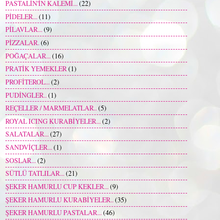
PASTALİN'İN KALEMİ...
(22)
PİDELER...
(11)
PİLAVLAR...
(9)
PİZZALAR.
(6)
POĞAÇALAR...
(16)
PRATİK YEMEKLER
(1)
PROFİTEROL...
(2)
PUDİNGLER..
(1)
REÇELLER / MARMELATLAR..
(5)
ROYAL ICING KURABİYELER...
(2)
SALATALAR...
(27)
SANDVİÇLER...
(1)
SOSLAR...
(2)
SÜTLÜ TATLILAR...
(21)
ŞEKER HAMURLU CUP KEKLER...
(9)
ŞEKER HAMURLU KURABİYELER..
(35)
ŞEKER HAMURLU PASTALAR...
(46)