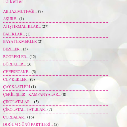
Etiketler
ABHAZ MUTFAĞI...
(7)
AŞURE...
(1)
ATIŞTIRMALIKLAR...
(27)
BALIKLAR...
(1)
BAYAT EKMEKLER
(2)
BEZELER...
(3)
BÖĞREKLER...
(12)
BÖREKLER...
(3)
CHEESECAKE...
(5)
CUP KEKLER...
(9)
ÇAY SAATLERİ
(1)
ÇEKİLİŞLER - KAMPANYALAR...
(8)
ÇİKOLATALAR....
(3)
ÇİKOLATALI TATLILAR..
(7)
ÇORBALAR...
(16)
DOĞUM GÜNÜ PARTİLERİ...
(5)