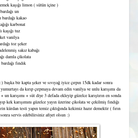
emek kaşığı limon ( sütün içine )
 bardağı un
u bardağı kakao
kağığı karbonat
lı kaşığı tuz
ket vanilya
ardağı toz şeker
ndelenmiş sakız kabağı
ğı damla çikolata
 bardağı fındık
:) başka bir kapta şeker ve sıvıyağ iyice çırpın 15dk kadar sonra
r yumurtayı da kırıp çırpmaya devam edin vanilya ve unlu karışımı da
+ un karışımı + süt diye 3 defada ekleyip güzelce karıştırın en sonda
ıp kek karışımını güzelce yayın üzerine çikolata ve çekilmiş fındığı
rin kürdan testi yapın temiz çıktığında kekimiz hazır demektir ( fırın
sonra servis edebilirsiniz afiyet olsun :)