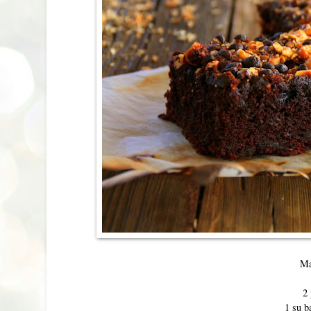
Ma
2
1 su b