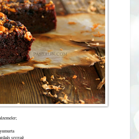
lzemeler;
 yumurta
ardağı sıvıyağ