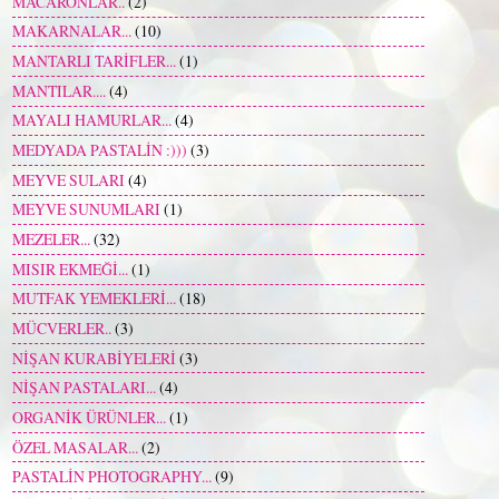
MACARONLAR..
(2)
MAKARNALAR...
(10)
MANTARLI TARİFLER...
(1)
MANTILAR....
(4)
MAYALI HAMURLAR...
(4)
MEDYADA PASTALİN :)))
(3)
MEYVE SULARI
(4)
MEYVE SUNUMLARI
(1)
MEZELER...
(32)
MISIR EKMEĞİ...
(1)
MUTFAK YEMEKLERİ...
(18)
MÜCVERLER..
(3)
NİŞAN KURABİYELERİ
(3)
NİŞAN PASTALARI...
(4)
ORGANİK ÜRÜNLER...
(1)
ÖZEL MASALAR...
(2)
PASTALİN PHOTOGRAPHY...
(9)