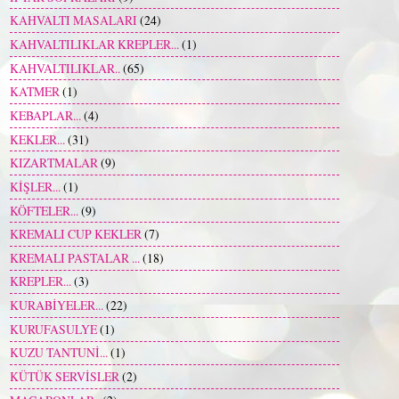
KAHVALTI MASALARI
(24)
KAHVALTILIKLAR KREPLER...
(1)
KAHVALTILIKLAR..
(65)
KATMER
(1)
KEBAPLAR...
(4)
KEKLER...
(31)
KIZARTMALAR
(9)
KİŞLER...
(1)
KÖFTELER...
(9)
KREMALI CUP KEKLER
(7)
KREMALI PASTALAR ...
(18)
KREPLER...
(3)
KURABİYELER...
(22)
KURUFASULYE
(1)
KUZU TANTUNİ...
(1)
KÜTÜK SERVİSLER
(2)