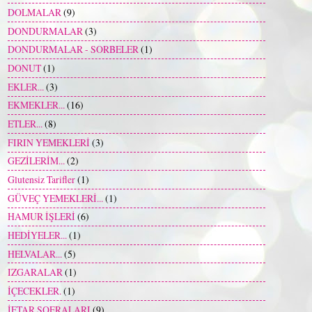
DOLMALAR
(9)
DONDURMALAR
(3)
DONDURMALAR - SORBELER
(1)
DONUT
(1)
EKLER...
(3)
EKMEKLER...
(16)
ETLER...
(8)
FIRIN YEMEKLERİ
(3)
GEZİLERİM...
(2)
Glutensiz Tarifler
(1)
GÜVEÇ YEMEKLERİ...
(1)
HAMUR İŞLERİ
(6)
HEDİYELER...
(1)
HELVALAR...
(5)
IZGARALAR
(1)
İÇECEKLER.
(1)
İFTAR SOFRALARI
(9)