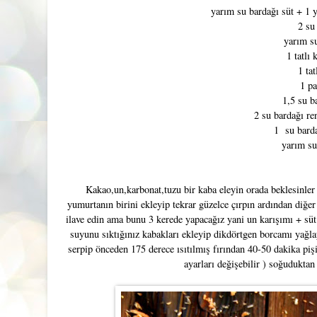
yarım su bardağı süt + 1 y
2 su
yarım s
1 tatlı 
1 tat
1 pa
1,5 su b
2 su bardağı re
1 su barda
yarım su
Kakao,un,karbonat,tuzu bir kaba eleyin orada beklesinler 
yumurtanın birini ekleyip tekrar güzelce çırpın ardından diğe
ilave edin ama bunu 3 kerede yapacağız yani un karışımı + süt 
suyunu sıktığınız kabakları ekleyip dikdörtgen borcamı yağlay
serpip önceden 175 derece ısıtılmış fırından 40-50 dakika pişi
ayarları değişebilir ) soğuduktan 