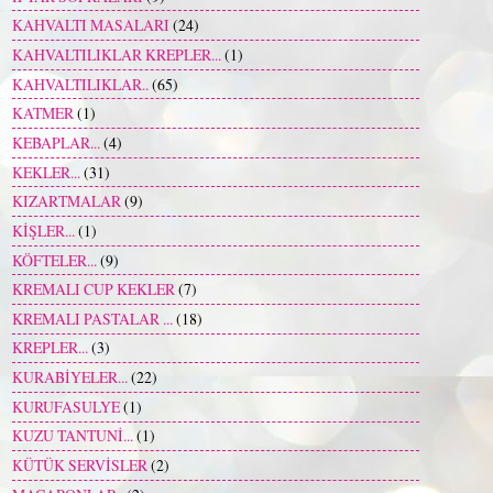
KAHVALTI MASALARI
(24)
KAHVALTILIKLAR KREPLER...
(1)
KAHVALTILIKLAR..
(65)
KATMER
(1)
KEBAPLAR...
(4)
KEKLER...
(31)
KIZARTMALAR
(9)
KİŞLER...
(1)
KÖFTELER...
(9)
KREMALI CUP KEKLER
(7)
KREMALI PASTALAR ...
(18)
KREPLER...
(3)
KURABİYELER...
(22)
KURUFASULYE
(1)
KUZU TANTUNİ...
(1)
KÜTÜK SERVİSLER
(2)