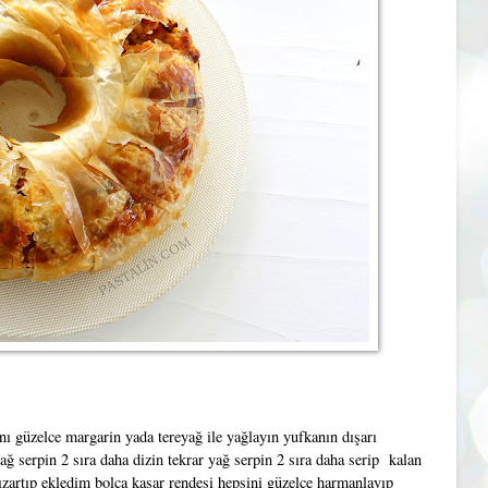
ını güzelce margarin yada tereyağ ile yağlayın yufkanın dışarı
ıyağ serpin 2 sıra daha dizin tekrar yağ serpin 2 sıra daha serip kalan
kızartıp ekledim bolca kaşar rendesi hepsini güzelce harmanlayıp