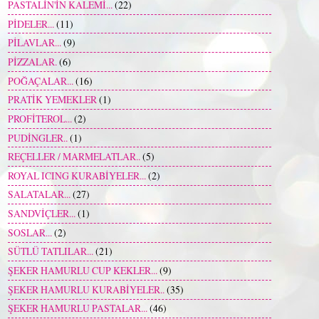
PASTALİN'İN KALEMİ...
(22)
PİDELER...
(11)
PİLAVLAR...
(9)
PİZZALAR.
(6)
POĞAÇALAR...
(16)
PRATİK YEMEKLER
(1)
PROFİTEROL...
(2)
PUDİNGLER..
(1)
REÇELLER / MARMELATLAR..
(5)
ROYAL ICING KURABİYELER...
(2)
SALATALAR...
(27)
SANDVİÇLER...
(1)
SOSLAR...
(2)
SÜTLÜ TATLILAR...
(21)
ŞEKER HAMURLU CUP KEKLER...
(9)
ŞEKER HAMURLU KURABİYELER..
(35)
ŞEKER HAMURLU PASTALAR...
(46)