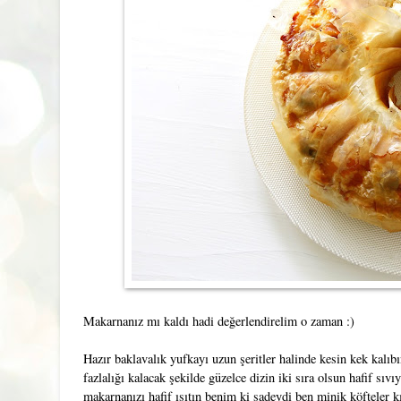
Makarnanız mı kaldı hadi değerlendirelim o zaman :)
Hazır baklavalık yufkayı uzun şeritler halinde kesin kek kalıb
fazlalığı kalacak şekilde güzelce dizin iki sıra olsun hafif sıv
makarnanızı hafif ısıtın benim ki sadeydi ben minik köfteler 