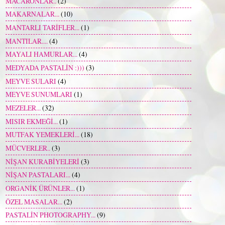
MACARONLAR..
(2)
MAKARNALAR...
(10)
MANTARLI TARİFLER...
(1)
MANTILAR....
(4)
MAYALI HAMURLAR...
(4)
MEDYADA PASTALİN :)))
(3)
MEYVE SULARI
(4)
MEYVE SUNUMLARI
(1)
MEZELER...
(32)
MISIR EKMEĞİ...
(1)
MUTFAK YEMEKLERİ...
(18)
MÜCVERLER..
(3)
NİŞAN KURABİYELERİ
(3)
NİŞAN PASTALARI...
(4)
ORGANİK ÜRÜNLER...
(1)
ÖZEL MASALAR...
(2)
PASTALİN PHOTOGRAPHY...
(9)