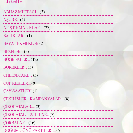
Etiketler
ABHAZ MUTFAĞI...
(7)
AŞURE...
(1)
ATIŞTIRMALIKLAR...
(27)
BALIKLAR...
(1)
BAYAT EKMEKLER
(2)
BEZELER...
(3)
BÖĞREKLER...
(12)
BÖREKLER...
(3)
CHEESECAKE...
(5)
CUP KEKLER...
(9)
ÇAY SAATLERİ
(1)
ÇEKİLİŞLER - KAMPANYALAR...
(8)
ÇİKOLATALAR....
(3)
ÇİKOLATALI TATLILAR..
(7)
ÇORBALAR...
(16)
DOĞUM GÜNÜ PARTİLERİ...
(5)