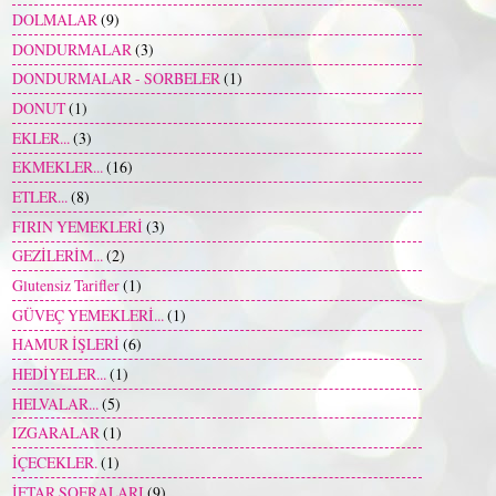
DOLMALAR
(9)
DONDURMALAR
(3)
DONDURMALAR - SORBELER
(1)
DONUT
(1)
EKLER...
(3)
EKMEKLER...
(16)
ETLER...
(8)
FIRIN YEMEKLERİ
(3)
GEZİLERİM...
(2)
Glutensiz Tarifler
(1)
GÜVEÇ YEMEKLERİ...
(1)
HAMUR İŞLERİ
(6)
HEDİYELER...
(1)
HELVALAR...
(5)
IZGARALAR
(1)
İÇECEKLER.
(1)
İFTAR SOFRALARI
(9)