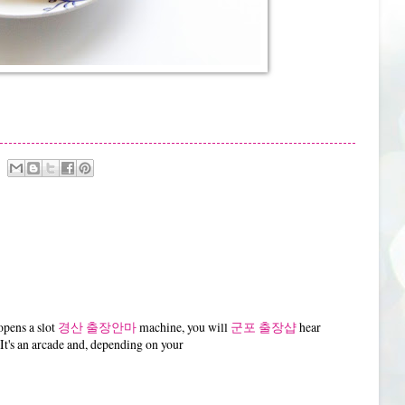
pens a slot
경산 출장안마
machine, you will
군포 출장샵
hear
t's an arcade and, depending on your