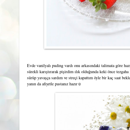
Evde vanilyalı puding vardı onu arkasındaki talimata göre hazır
sürekli karıştırarak pişirdim ılık olduğunda keki önce tezgah
sürüp yavaşça sardım ve streçi kapattım öyle bir kaç saat bekl
yanın da afiyetle pastanız hazır☺