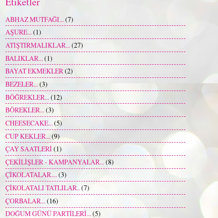
Etiketler
ABHAZ MUTFAĞI...
(7)
AŞURE...
(1)
ATIŞTIRMALIKLAR...
(27)
BALIKLAR...
(1)
BAYAT EKMEKLER
(2)
BEZELER...
(3)
BÖĞREKLER...
(12)
BÖREKLER...
(3)
CHEESECAKE...
(5)
CUP KEKLER...
(9)
ÇAY SAATLERİ
(1)
ÇEKİLİŞLER - KAMPANYALAR...
(8)
ÇİKOLATALAR....
(3)
ÇİKOLATALI TATLILAR..
(7)
ÇORBALAR...
(16)
DOĞUM GÜNÜ PARTİLERİ...
(5)