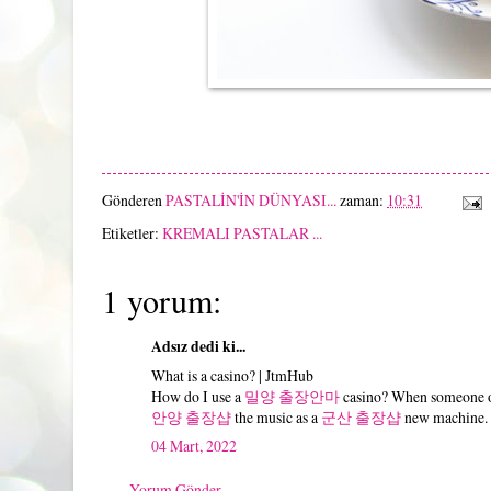
Gönderen
PASTALİN'İN DÜNYASI...
zaman:
10:31
Etiketler:
KREMALI PASTALAR ...
1 yorum:
Adsız dedi ki...
What is a casino? | JtmHub
How do I use a
밀양 출장안마
casino? When someone o
안양 출장샵
the music as a
군산 출장샵
new machine. I
04 Mart, 2022
Yorum Gönder