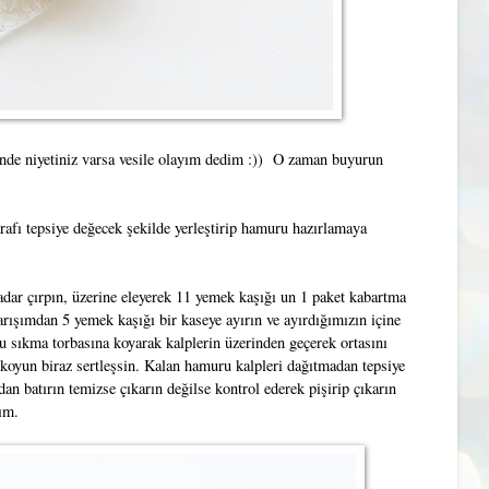
nde niyetiniz varsa vesile olayım dedim :)) O zaman buyurun
tarafı tepsiye değecek şekilde yerleştirip hamuru hazırlamaya
adar çırpın, üzerine eleyerek 11 yemek kaşığı un 1 paket kabartma
arışımdan 5 yemek kaşığı bir kaseye ayırın ve ayırdığımızın içine
lu sıkma torbasına koyarak kalplerin üzerinden geçerek ortasını
koyun biraz sertleşsin. Kalan hamuru kalpleri dağıtmadan tepsiye
n batırın temizse çıkarın değilse kontrol ederek pişirip çıkarın
ım.