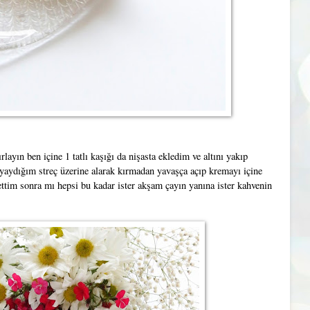
layın ben içine 1 tatlı kaşığı da nişasta ekledim ve altını yakıp
a yaydığım streç üzerine alarak kırmadan yavaşça açıp kremayı içine
ettim sonra mı hepsi bu kadar ister akşam çayın yanına ister kahvenin