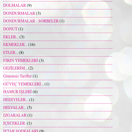
DOLMALAR
(9)
DONDURMALAR
(3)
DONDURMALAR - SORBELER
(1)
DONUT
(1)
EKLER...
(3)
EKMEKLER...
(16)
ETLER...
(8)
FIRIN YEMEKLERİ
(3)
GEZİLERİM...
(2)
Glutensiz Tarifler
(1)
GÜVEÇ YEMEKLERİ...
(1)
HAMUR İŞLERİ
(6)
HEDİYELER...
(1)
HELVALAR...
(5)
IZGARALAR
(1)
İÇECEKLER.
(1)
İFTAR SOFRALARI
(9)