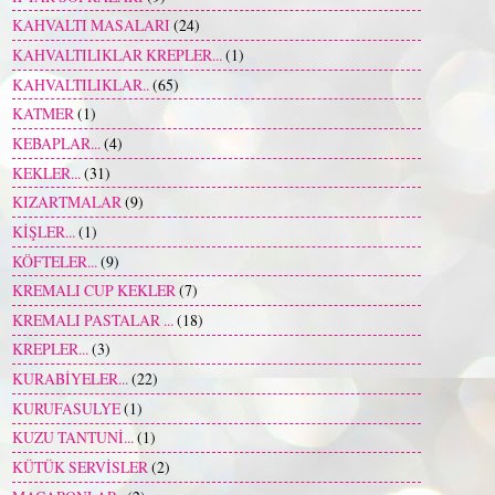
KAHVALTI MASALARI
(24)
KAHVALTILIKLAR KREPLER...
(1)
KAHVALTILIKLAR..
(65)
KATMER
(1)
KEBAPLAR...
(4)
KEKLER...
(31)
KIZARTMALAR
(9)
KİŞLER...
(1)
KÖFTELER...
(9)
KREMALI CUP KEKLER
(7)
KREMALI PASTALAR ...
(18)
KREPLER...
(3)
KURABİYELER...
(22)
KURUFASULYE
(1)
KUZU TANTUNİ...
(1)
KÜTÜK SERVİSLER
(2)