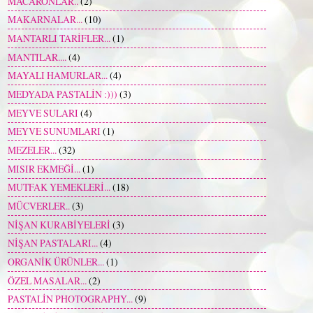
MACARONLAR..
(2)
MAKARNALAR...
(10)
MANTARLI TARİFLER...
(1)
MANTILAR....
(4)
MAYALI HAMURLAR...
(4)
MEDYADA PASTALİN :)))
(3)
MEYVE SULARI
(4)
MEYVE SUNUMLARI
(1)
MEZELER...
(32)
MISIR EKMEĞİ...
(1)
MUTFAK YEMEKLERİ...
(18)
MÜCVERLER..
(3)
NİŞAN KURABİYELERİ
(3)
NİŞAN PASTALARI...
(4)
ORGANİK ÜRÜNLER...
(1)
ÖZEL MASALAR...
(2)
PASTALİN PHOTOGRAPHY...
(9)