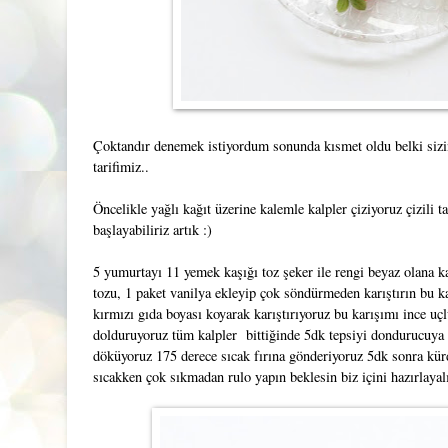
Çoktandır denemek istiyordum sonunda kısmet oldu belki sizi
tarifimiz..
Öncelikle yağlı kağıt üzerine kalemle kalpler çiziyoruz çizili 
başlayabiliriz artık :)
5 yumurtayı 11 yemek kaşığı toz şeker ile rengi beyaz olana k
tozu, 1 paket vanilya ekleyip çok söndürmeden karıştırın bu k
kırmızı gıda boyası koyarak karıştırıyoruz bu karışımı ince uç
dolduruyoruz tüm kalpler bittiğinde 5dk tepsiyi dondurucuya 
döküyoruz 175 derece sıcak fırına gönderiyoruz 5dk sonra kürda
sıcakken çok sıkmadan rulo yapın beklesin biz içini hazırlayal