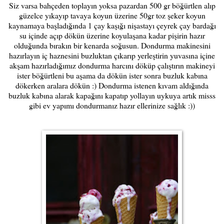
Siz varsa bahçeden toplayın yoksa pazardan 500 gr böğürtlen alıp
güzelce yıkayıp tavaya koyun üzerine 50gr toz şeker koyun
kaynamaya başladığında 1 çay kaşığı nişastayı çeyrek çay bardağı
su içinde açıp dökün üzerine koyulaşana kadar pişirin hazır
olduğunda bırakın bir kenarda soğusun. Dondurma makinesini
hazırlayın iç haznesini buzluktan çıkarıp yerleştirin yuvasına içine
akşam hazırladığımız dondurma harcını döküp çalıştırın makineyi
ister böğürtleni bu aşama da dökün ister sonra buzluk kabına
dökerken aralara dökün :) Dondurma istenen kıvam aldığında
buzluk kabına alarak kapağını kapatıp yollayın uykuya artık misss
gibi ev yapımı dondurmanız hazır ellerinize sağlık :))