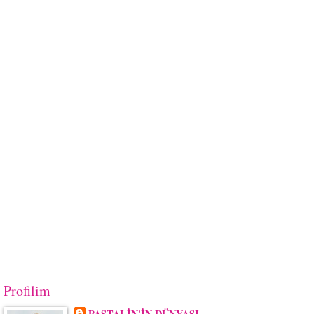
Profilim
PASTALİN'İN DÜNYASI...