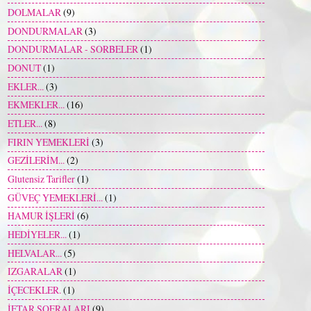
DOLMALAR
(9)
DONDURMALAR
(3)
DONDURMALAR - SORBELER
(1)
DONUT
(1)
EKLER...
(3)
EKMEKLER...
(16)
ETLER...
(8)
FIRIN YEMEKLERİ
(3)
GEZİLERİM...
(2)
Glutensiz Tarifler
(1)
GÜVEÇ YEMEKLERİ...
(1)
HAMUR İŞLERİ
(6)
HEDİYELER...
(1)
HELVALAR...
(5)
IZGARALAR
(1)
İÇECEKLER.
(1)
İFTAR SOFRALARI
(9)