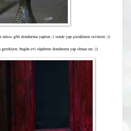
e misss gibi dondurma yaptım :) sende yap çocukların sevinsin :))
n gerekiyor, bugün evi süpürme dondurma yap olmaz mı :))