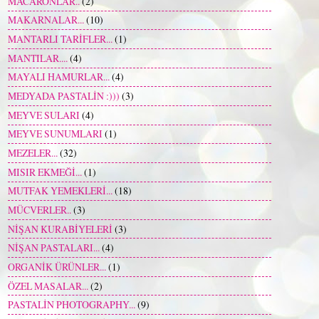
MACARONLAR..
(2)
MAKARNALAR...
(10)
MANTARLI TARİFLER...
(1)
MANTILAR....
(4)
MAYALI HAMURLAR...
(4)
MEDYADA PASTALİN :)))
(3)
MEYVE SULARI
(4)
MEYVE SUNUMLARI
(1)
MEZELER...
(32)
MISIR EKMEĞİ...
(1)
MUTFAK YEMEKLERİ...
(18)
MÜCVERLER..
(3)
NİŞAN KURABİYELERİ
(3)
NİŞAN PASTALARI...
(4)
ORGANİK ÜRÜNLER...
(1)
ÖZEL MASALAR...
(2)
PASTALİN PHOTOGRAPHY...
(9)