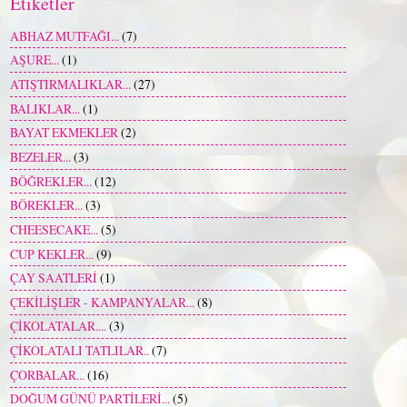
Etiketler
ABHAZ MUTFAĞI...
(7)
AŞURE...
(1)
ATIŞTIRMALIKLAR...
(27)
BALIKLAR...
(1)
BAYAT EKMEKLER
(2)
BEZELER...
(3)
BÖĞREKLER...
(12)
BÖREKLER...
(3)
CHEESECAKE...
(5)
CUP KEKLER...
(9)
ÇAY SAATLERİ
(1)
ÇEKİLİŞLER - KAMPANYALAR...
(8)
ÇİKOLATALAR....
(3)
ÇİKOLATALI TATLILAR..
(7)
ÇORBALAR...
(16)
DOĞUM GÜNÜ PARTİLERİ...
(5)