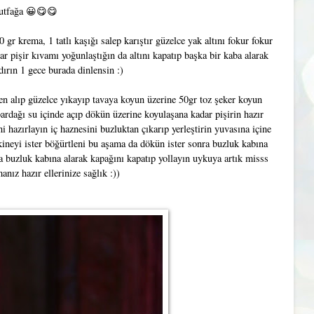
utfağa 😀😋😋
0 gr krema, 1 tatlı kaşığı salep karıştır güzelce yak altını fokur fokur
dar pişir kıvamı yoğunlaştığın da altını kapatıp başka bir kaba alarak
dırın 1 gece burada dinlensin :)
en alıp güzelce yıkayıp tavaya koyun üzerine 50gr toz şeker koyun
ardağı su içinde açıp dökün üzerine koyulaşana kadar pişirin hazır
azırlayın iç haznesini buzluktan çıkarıp yerleştirin yuvasına içine
ineyi ister böğürtleni bu aşama da dökün ister sonra buzluk kabına
 buzluk kabına alarak kapağını kapatıp yollayın uykuya artık misss
nız hazır ellerinize sağlık :))