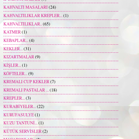
KAHVALTI MASALARI
(24)
KAHVALTILIKLAR KREPLER...
(1)
KAHVALTILIKLAR..
(65)
KATMER
(1)
KEBAPLAR...
(4)
KEKLER...
(31)
KIZARTMALAR
(9)
KİŞLER...
(1)
KÖFTELER...
(9)
KREMALI CUP KEKLER
(7)
KREMALI PASTALAR ...
(18)
KREPLER...
(3)
KURABİYELER...
(22)
KURUFASULYE
(1)
KUZU TANTUNİ...
(1)
KÜTÜK SERVİSLER
(2)