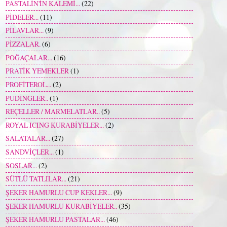
PASTALİN'İN KALEMİ...
(22)
PİDELER...
(11)
PİLAVLAR...
(9)
PİZZALAR.
(6)
POĞAÇALAR...
(16)
PRATİK YEMEKLER
(1)
PROFİTEROL...
(2)
PUDİNGLER..
(1)
REÇELLER / MARMELATLAR..
(5)
ROYAL ICING KURABİYELER...
(2)
SALATALAR...
(27)
SANDVİÇLER...
(1)
SOSLAR...
(2)
SÜTLÜ TATLILAR...
(21)
ŞEKER HAMURLU CUP KEKLER...
(9)
ŞEKER HAMURLU KURABİYELER..
(35)
ŞEKER HAMURLU PASTALAR...
(46)