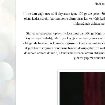
Hadi m
1 litre tam yağlı taze sütü alıyorsun içine 150 gr toz şeker, 30
olana kadar sürekli karıştır,sonra altını biraz kıs ve 40dk ka
ılıklaştığında dolaba kal
Siz varsa bahçeden toplayın yoksa pazardan 500 gr böğürtl
kaynamaya başladığında 1 çay kaşığı nişastayı çeyrek çay b
olduğunda bırakın bir kenarda soğusun. Dondurma makinesini h
akşam hazırladığımız dondurma harcını döküp çalıştırın mak
dökerken aralara dökün :) Dondurma istenen kıvam aldığında
gibi ev yapımı dondurma