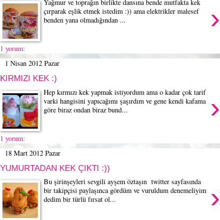
Yağmur ve toprağın birlikte dansına bende mutfakta kek
›
çırparak eşlik etmek istedim :)) ama elektrikler malesef
benden yana olmadığından ...
1 yorum:
1 Nisan 2012 Pazar
KIRMIZI KEK :)
Hep kırmızı kek yapmak istiyordum ama o kadar çok tarif
›
varki hangisini yapıcağımı şaşırdım ve gene kendi kafama
göre biraz ondan biraz bund...
1 yorum:
18 Mart 2012 Pazar
YUMURTADAN KEK ÇIKTI :))
Bu şirinşeyleri sevgili ayşem öztaşın twitter sayfasında
›
bir takipçisi paylaşınca gördüm ve vuruldum denemeliyim
dedim bir türlü fırsat ol...