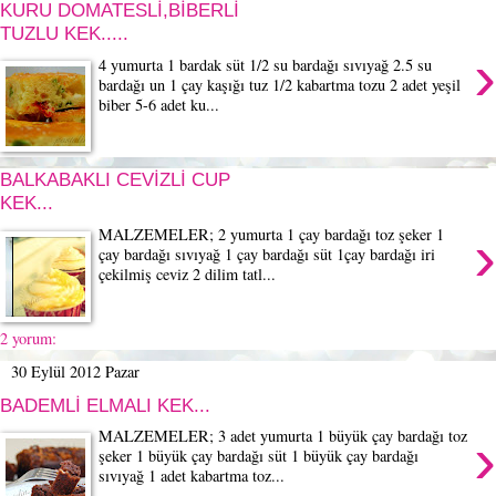
KURU DOMATESLİ,BİBERLİ
TUZLU KEK.....
›
4 yumurta 1 bardak süt 1/2 su bardağı sıvıyağ 2.5 su
bardağı un 1 çay kaşığı tuz 1/2 kabartma tozu 2 adet yeşil
biber 5-6 adet ku...
BALKABAKLI CEVİZLİ CUP
KEK...
›
MALZEMELER; 2 yumurta 1 çay bardağı toz şeker 1
çay bardağı sıvıyağ 1 çay bardağı süt 1çay bardağı iri
çekilmiş ceviz 2 dilim tatl...
2 yorum:
30 Eylül 2012 Pazar
BADEMLİ ELMALI KEK...
›
MALZEMELER; 3 adet yumurta 1 büyük çay bardağı toz
şeker 1 büyük çay bardağı süt 1 büyük çay bardağı
sıvıyağ 1 adet kabartma toz...