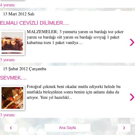
4 yorum:
13 Mart 2012 Salı
ELMALI CEVİZLİ DİLİMLER....
MALZEMELER; 3 yumurta yarım su bardağı toz şeker
›
yarım su bardağı süt yarım su bardağı sıvıyağ 1 paket
kabartma tozu 1 paket vanilya ...
3 yorum:
15 Şubat 2012 Çarşamba
SEVMEK....
Fotoğraf çekmek beni okadar mutlu ediyorki helede bu
›
mutfakla birleştikten sonra benim için anlamı daha da
artıyor. Yeni yıl hazırlıkl...
3 yorum:
‹
›
Ana Sayfa