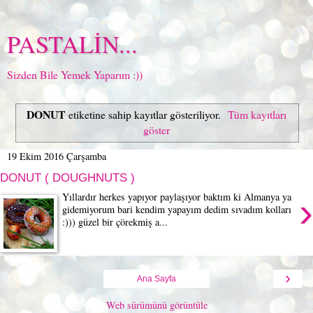
PASTALİN...
Sizden Bile Yemek Yaparım :))
DONUT
etiketine sahip kayıtlar gösteriliyor.
Tüm kayıtları
göster
19 Ekim 2016 Çarşamba
DONUT ( DOUGHNUTS )
›
Yıllardır herkes yapıyor paylaşıyor baktım ki Almanya ya
gidemiyorum bari kendim yapayım dedim sıvadım kolları
:))) güzel bir çörekmiş a...
›
Ana Sayfa
Web sürümünü görüntüle