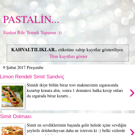
PASTALİN...
Sizden Bile Yemek Yaparım :))
KAHVALTILIKLAR..
etiketine sahip kayıtlar gösteriliyor.
Tüm kayıtları göster
9 Şubat 2017 Perşembe
Limon Rendeli Simit Sandviç
›
Simidi ikiye bölün biraz tost makinesinin ızgarasında
kızartıp kenara alın, sonra 1 domatesi halka kesip onları
da ızgarada biraz kızartı...
Simit Dolması
›
Simit en sevdiklerimin başında gelir helede içine sevdiğin
şeylerle doldurduysan daha ne istersin ki :) belki sizlerde