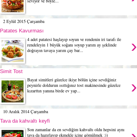
seviyor ve böyle...
2 Eylül 2015 Çarşamba
Patates Kavurması
›
4 adet patatesi haşlayıp soyun ve rendenin iri tarafı ile
rendeleyin 1 büyük soğanı soyup yarım ay şeklinde
doğrayın tavaya yarım çay bar...
Simit Tost
›
Bayat simitleri güzelce ikiye bölün içine sevdiğiniz
peynirle doldurun ısıttığınız tost makinesinde güzelce
kızarttın yanına birde ev yap...
10 Aralık 2014 Çarşamba
Tava da kahvaltı keyfi
›
Son zamanlar da en sevdiğim kahvaltı oldu hepsini aynı
tava da hazırlayıp ekmekle içine gömülmek :))