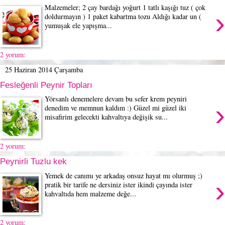
Malzemeler; 2 çay bardağı yoğurt 1 tatlı kaşığı tuz ( çok
›
doldurmayın ) 1 paket kabartma tozu Aldığı kadar un (
yumuşak ele yapışma...
2 yorum:
25 Haziran 2014 Çarşamba
Fesleğenli Peynir Topları
Yörsanlı denemelere devam bu sefer krem peyniri
›
denedim ve memnun kaldım :) Güzel mi güzel iki
misafirim gelecekti kahvaltıya değişik su...
2 yorum:
Peynirli Tuzlu kek
Yemek de canımı ye arkadaş onsuz hayat mı olurmuş ;)
›
pratik bir tarife ne dersiniz ister ikindi çayında ister
kahvaltıda hem malzeme değe...
2 yorum: