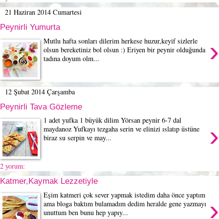
21 Haziran 2014 Cumartesi
Peynirli Yumurta
›
Mutlu hafta sonları dilerim herkese huzur,keyif sizlerle
olsun bereketiniz bol olsun :) Eriyen bir peynir olduğunda
tadına doyum olm...
12 Şubat 2014 Çarşamba
Peynirli Tava Gözleme
1 adet yufka 1 büyük dilim Yörsan peynir 6-7 dal
›
maydanoz Yufkayı tezgaha serin ve elinizi ıslatıp üstüne
biraz su serpin ve may...
2 yorum:
Katmer,Kaymak Lezzetiyle
Eşim katmeri çok sever yapmak istedim daha önce yaptım
›
ama bloga baktım bulamadım dedim heralde gene yazmayı
unuttum ben bunu hep yapıy...