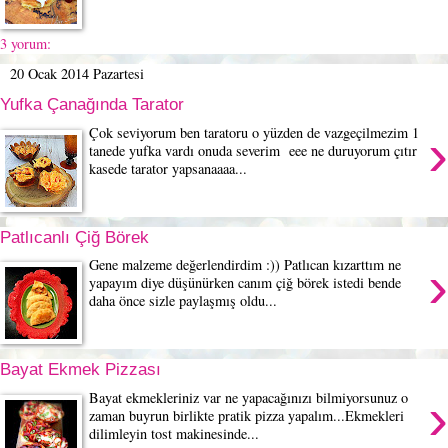
3 yorum:
20 Ocak 2014 Pazartesi
Yufka Çanağında Tarator
›
Çok seviyorum ben taratoru o yüzden de vazgeçilmezim 1
tanede yufka vardı onuda severim eee ne duruyorum çıtır
kasede tarator yapsanaaaa...
Patlıcanlı Çiğ Börek
›
Gene malzeme değerlendirdim :)) Patlıcan kızarttım ne
yapayım diye düşünürken canım çiğ börek istedi bende
daha önce sizle paylaşmış oldu...
Bayat Ekmek Pizzası
›
Bayat ekmekleriniz var ne yapacağınızı bilmiyorsunuz o
zaman buyrun birlikte pratik pizza yapalım...Ekmekleri
dilimleyin tost makinesinde...