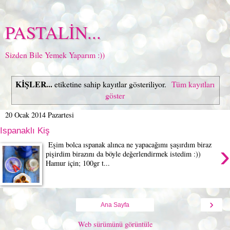
PASTALİN...
Sizden Bile Yemek Yaparım :))
KİŞLER...
etiketine sahip kayıtlar gösteriliyor.
Tüm kayıtları
göster
20 Ocak 2014 Pazartesi
Ispanaklı Kiş
›
Eşim bolca ıspanak alınca ne yapacağımı şaşırdım biraz
pişirdim birazını da böyle değerlendirmek istedim :))
Hamur için; 100gr t...
›
Ana Sayfa
Web sürümünü görüntüle