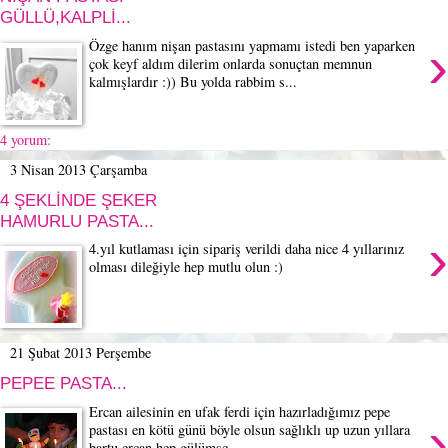
GÜLLÜ,KALPLİ...
›
Özge hanım nişan pastasını yapmamı istedi ben yaparken
çok keyf aldım dilerim onlarda sonuçtan memnun
kalmışlardır :)) Bu yolda rabbim s...
4 yorum:
3 Nisan 2013 Çarşamba
4 ŞEKLİNDE ŞEKER
HAMURLU PASTA...
›
4.yıl kutlaması için sipariş verildi daha nice 4 yıllarınız
olması dileğiyle hep mutlu olun :)
21 Şubat 2013 Perşembe
PEPEE PASTA...
Ercan ailesinin en ufak ferdi için hazırladığımız pepe
›
pastası en kötü günü böyle olsun sağlıklı up uzun yıllara
bartu ercan hep gülümse ...