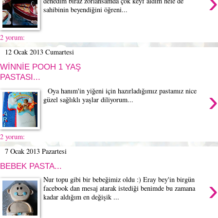
›
denedim biraz zorlansamda çok keyf aldım hele de
sahibinin beyendiğini öğreni...
2 yorum:
12 Ocak 2013 Cumartesi
WİNNİE POOH 1 YAŞ
PASTASI...
›
Oya hanım'in yiğeni için hazırladığımız pastamız nice
güzel sağlıklı yaşlar diliyorum...
2 yorum:
7 Ocak 2013 Pazartesi
BEBEK PASTA...
›
Nur topu gibi bir bebeğimiz oldu :) Eray bey'in birgün
facebook dan mesaj atarak istediği benimde bu zamana
kadar aldığım en değişik ...