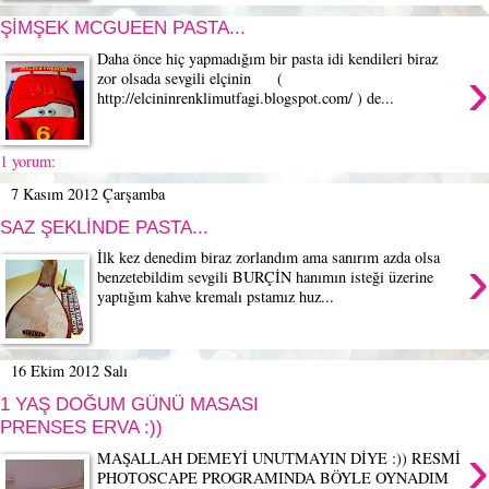
ŞİMŞEK MCGUEEN PASTA...
Daha önce hiç yapmadığım bir pasta idi kendileri biraz
›
zor olsada sevgili elçinin (
http://elcininrenklimutfagi.blogspot.com/ ) de...
1 yorum:
7 Kasım 2012 Çarşamba
SAZ ŞEKLİNDE PASTA...
›
İlk kez denedim biraz zorlandım ama sanırım azda olsa
benzetebildim sevgili BURÇİN hanımın isteği üzerine
yaptığım kahve kremalı pstamız huz...
16 Ekim 2012 Salı
1 YAŞ DOĞUM GÜNÜ MASASI
PRENSES ERVA :))
›
MAŞALLAH DEMEYİ UNUTMAYIN DİYE :)) RESMİ
PHOTOSCAPE PROGRAMINDA BÖYLE OYNADIM