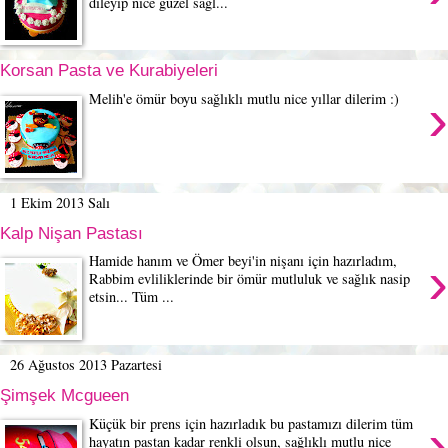
dileyip nice güzel sağl...
Korsan Pasta ve Kurabiyeleri
›
Melih'e ömür boyu sağlıklı mutlu nice yıllar dilerim :)
1 Ekim 2013 Salı
Kalp Nişan Pastası
›
Hamide hanım ve Ömer beyi'in nişanı için hazırladım,
Rabbim evliliklerinde bir ömür mutluluk ve sağlık nasip
etsin... Tüm ...
26 Ağustos 2013 Pazartesi
Şimşek Mcgueen
›
Küçük bir prens için hazırladık bu pastamızı dilerim tüm
hayatın pastan kadar renkli olsun, sağlıklı mutlu nice