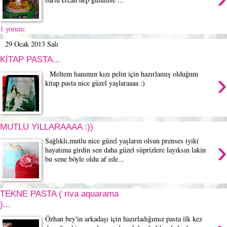
1 yorum:
29 Ocak 2013 Salı
KİTAP PASTA...
›
Meltem hanımın kızı pelin için hazırlamış olduğum
kitap pasta nice güzel yaşlaraaaa :)
MUTLU YILLARAAAA :))
›
Sağlıklı,mutlu nice güzel yaşların olsun prenses iyiki
hayatıma girdin sen daha güzel süprizlere layıksın lakin
bu sene böyle oldu af ede...
TEKNE PASTA ( riva aquarama
)...
Özhan bey'in arkadaşı için hazırladığımız pasta ilk kez