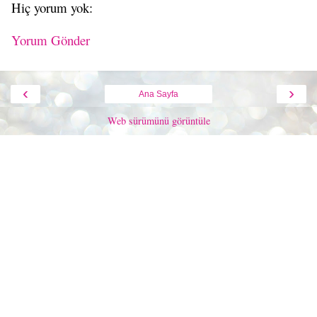
Hiç yorum yok:
Yorum Gönder
‹
›
Ana Sayfa
Web sürümünü görüntüle