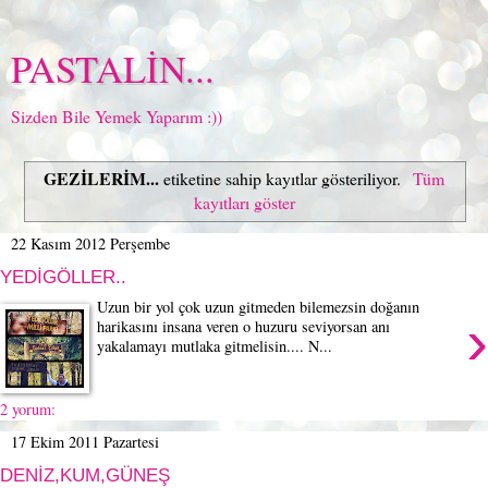
PASTALİN...
Sizden Bile Yemek Yaparım :))
GEZİLERİM...
etiketine sahip kayıtlar gösteriliyor.
Tüm
kayıtları göster
22 Kasım 2012 Perşembe
YEDİGÖLLER..
Uzun bir yol çok uzun gitmeden bilemezsin doğanın
›
harikasını insana veren o huzuru seviyorsan anı
yakalamayı mutlaka gitmelisin.... N...
2 yorum:
17 Ekim 2011 Pazartesi
DENİZ,KUM,GÜNEŞ