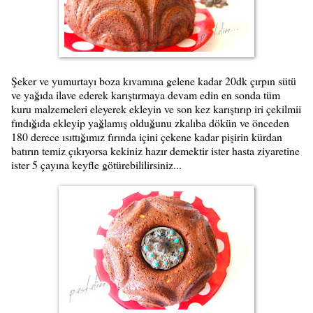
Şeker ve yumurtayı boza kıvamına gelene kadar 20dk çırpın sütü
ve yağıda ilave ederek karıştırmaya devam edin en sonda tüm
kuru malzemeleri eleyerek ekleyin ve son kez karıştırıp iri çekilmii
fındığıda ekleyip yağlamış olduğunu zkalıba dökün ve önceden
180 derece ısıttığımız fırında içini çekene kadar pişirin kürdan
batırın temiz çıkıyorsa kekiniz hazır demektir ister hasta ziyaretine
ister 5 çayına keyfle götürebililirsiniz...