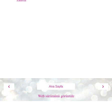
‹
›
Ana Sayfa
Web sürümünü görüntüle