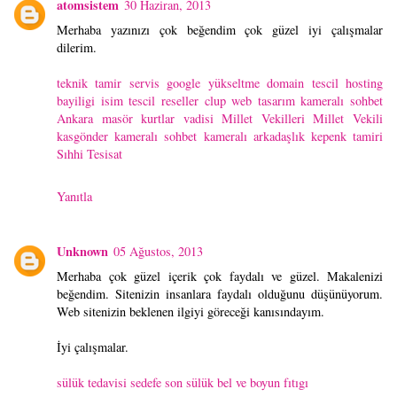
atomsistem
30 Haziran, 2013
Merhaba yazınızı çok beğendim çok güzel iyi çalışmalar
dilerim.
teknik tamir servis
google yükseltme
domain tescil
hosting
bayiligi
isim tescil
reseller clup
web tasarım
kameralı sohbet
Ankara masör
kurtlar vadisi
Millet Vekilleri
Millet Vekili
kasgönder
kameralı sohbet
kameralı arkadaşlık
kepenk tamiri
Sıhhi Tesisat
Yanıtla
Unknown
05 Ağustos, 2013
Merhaba çok güzel içerik çok faydalı ve güzel. Makalenizi
beğendim. Sitenizin insanlara faydalı olduğunu düşünüyorum.
Web sitenizin beklenen ilgiyi göreceği kanısındayım.
İyi çalışmalar.
sülük tedavisi
sedefe son
sülük
bel ve boyun fıtıgı