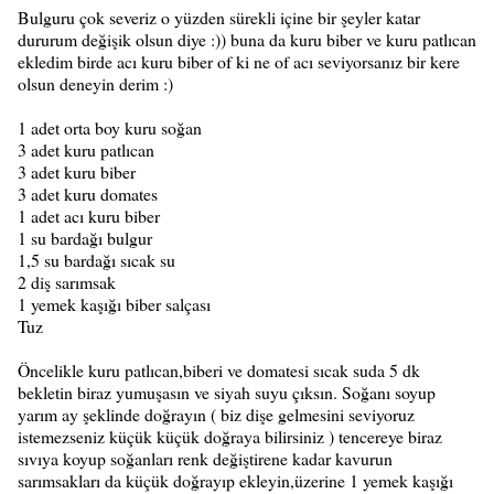
Bulguru çok severiz o yüzden sürekli içine bir şeyler katar
dururum değişik olsun diye :)) buna da kuru biber ve kuru patlıcan
ekledim birde acı kuru biber of ki ne of acı seviyorsanız bir kere
olsun deneyin derim :)
1 adet orta boy kuru soğan
3 adet kuru patlıcan
3 adet kuru biber
3 adet kuru domates
1 adet acı kuru biber
1 su bardağı bulgur
1,5 su bardağı sıcak su
2 diş sarımsak
1 yemek kaşığı biber salçası
Tuz
Öncelikle kuru patlıcan,biberi ve domatesi sıcak suda 5 dk
bekletin biraz yumuşasın ve siyah suyu çıksın. Soğanı soyup
yarım ay şeklinde doğrayın ( biz dişe gelmesini seviyoruz
istemezseniz küçük küçük doğraya bilirsiniz ) tencereye biraz
sıvıya koyup soğanları renk değiştirene kadar kavurun
sarımsakları da küçük doğrayıp ekleyin,üzerine 1 yemek kaşığı