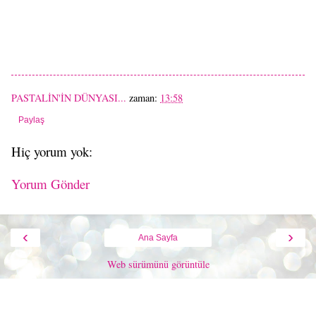
PASTALİN'İN DÜNYASI...
zaman:
13:58
Paylaş
Hiç yorum yok:
Yorum Gönder
‹
›
Ana Sayfa
Web sürümünü görüntüle