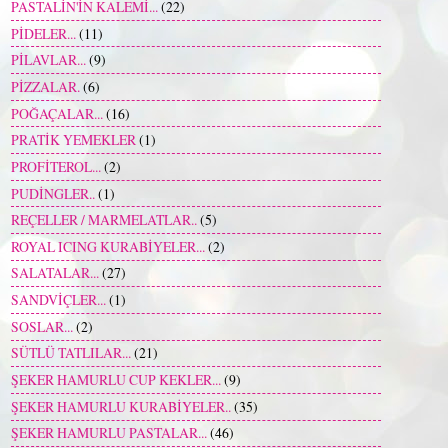
PASTALİN'İN KALEMİ...
(22)
PİDELER...
(11)
PİLAVLAR...
(9)
PİZZALAR.
(6)
POĞAÇALAR...
(16)
PRATİK YEMEKLER
(1)
PROFİTEROL...
(2)
PUDİNGLER..
(1)
REÇELLER / MARMELATLAR..
(5)
ROYAL ICING KURABİYELER...
(2)
SALATALAR...
(27)
SANDVİÇLER...
(1)
SOSLAR...
(2)
SÜTLÜ TATLILAR...
(21)
ŞEKER HAMURLU CUP KEKLER...
(9)
ŞEKER HAMURLU KURABİYELER..
(35)
ŞEKER HAMURLU PASTALAR...
(46)