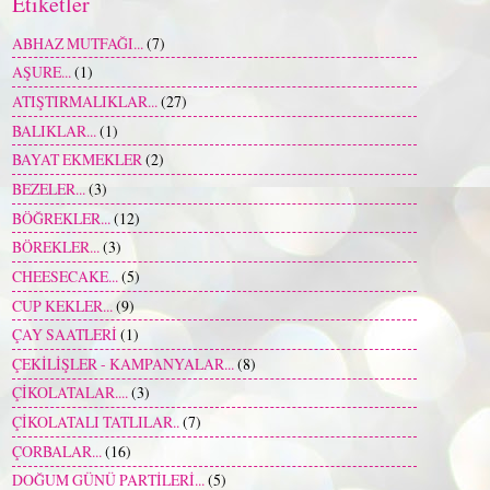
Etiketler
ABHAZ MUTFAĞI...
(7)
AŞURE...
(1)
ATIŞTIRMALIKLAR...
(27)
BALIKLAR...
(1)
BAYAT EKMEKLER
(2)
BEZELER...
(3)
BÖĞREKLER...
(12)
BÖREKLER...
(3)
CHEESECAKE...
(5)
CUP KEKLER...
(9)
ÇAY SAATLERİ
(1)
ÇEKİLİŞLER - KAMPANYALAR...
(8)
ÇİKOLATALAR....
(3)
ÇİKOLATALI TATLILAR..
(7)
ÇORBALAR...
(16)
DOĞUM GÜNÜ PARTİLERİ...
(5)