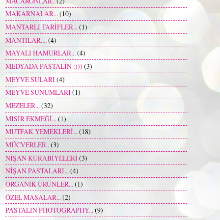
MACARONLAR..
(2)
MAKARNALAR...
(10)
MANTARLI TARİFLER...
(1)
MANTILAR....
(4)
MAYALI HAMURLAR...
(4)
MEDYADA PASTALİN :)))
(3)
MEYVE SULARI
(4)
MEYVE SUNUMLARI
(1)
MEZELER...
(32)
MISIR EKMEĞİ...
(1)
MUTFAK YEMEKLERİ...
(18)
MÜCVERLER..
(3)
NİŞAN KURABİYELERİ
(3)
NİŞAN PASTALARI...
(4)
ORGANİK ÜRÜNLER...
(1)
ÖZEL MASALAR...
(2)
PASTALİN PHOTOGRAPHY...
(9)