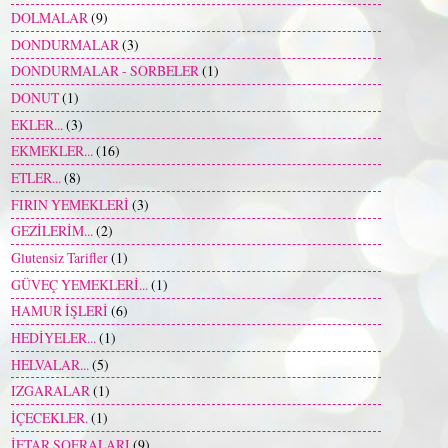
DOLMALAR
(9)
DONDURMALAR
(3)
DONDURMALAR - SORBELER
(1)
DONUT
(1)
EKLER...
(3)
EKMEKLER...
(16)
ETLER...
(8)
FIRIN YEMEKLERİ
(3)
GEZİLERİM...
(2)
Glutensiz Tarifler
(1)
GÜVEÇ YEMEKLERİ...
(1)
HAMUR İŞLERİ
(6)
HEDİYELER...
(1)
HELVALAR...
(5)
IZGARALAR
(1)
İÇECEKLER.
(1)
İFTAR SOFRALARI
(9)