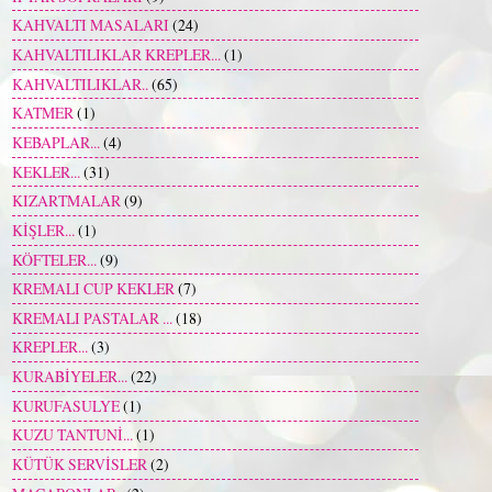
KAHVALTI MASALARI
(24)
KAHVALTILIKLAR KREPLER...
(1)
KAHVALTILIKLAR..
(65)
KATMER
(1)
KEBAPLAR...
(4)
KEKLER...
(31)
KIZARTMALAR
(9)
KİŞLER...
(1)
KÖFTELER...
(9)
KREMALI CUP KEKLER
(7)
KREMALI PASTALAR ...
(18)
KREPLER...
(3)
KURABİYELER...
(22)
KURUFASULYE
(1)
KUZU TANTUNİ...
(1)
KÜTÜK SERVİSLER
(2)