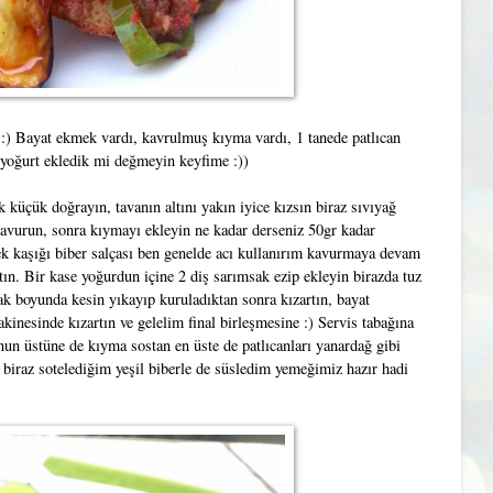
:) Bayat ekmek vardı, kavrulmuş kıyma vardı, 1 tanede patlıcan
 yoğurt ekledik mi değmeyin keyfime :))
üçük doğrayın, tavanın altını yakın iyice kızsın biraz sıvıyağ
kavurun, sonra kıymayı ekleyin ne kadar derseniz 50gr kadar
k kaşığı biber salçası ben genelde acı kullanırım kavurmaya devam
atın. Bir kase yoğurdun içine 2 diş sarımsak ezip ekleyin birazda tuz
ak boyunda kesin yıkayıp kuruladıktan sonra kızartın, bayat
inesinde kızartın ve gelelim final birleşmesine :) Servis tabağına
un üstüne de kıyma sostan en üste de patlıcanları yanardağ gibi
 biraz sotelediğim yeşil biberle de süsledim yemeğimiz hazır hadi