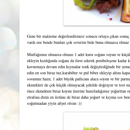
Gene bir malzeme değerlendirmesi sonucu ortaya çıkan sonuç 
vardı eee bende bunları çok severim bide buna olmazsa olmaz
Mutfağımın olmazsa olmazı 1 adet kuru soğanı soyun ve küçük k
ekleyin kızdığında soğanı da ilave ederek pembeleşene kadar 
kavurmaya devam edin kıymalar renk değiştirdiğinde bir yeme
edin en son biraz tuz,karabiber ve pul biber ekleyip altını kap
sosumuz hazır, 1 adet büyük patlıcanı alaca soyun ve bir parm
ekmekleri de çok küçük olmayacak şekilde doğrayın ve tost mak
önce ekmekten biraz koyun üzerine hazırladığımız yoğurttan on
etrafına dizin en üstüne de biraz daha yoğurt ve kıyma sos ben
soğutmadan yiyin afiyet olsun :))