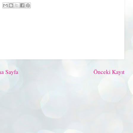
a Sayfa
Önceki Kayıt