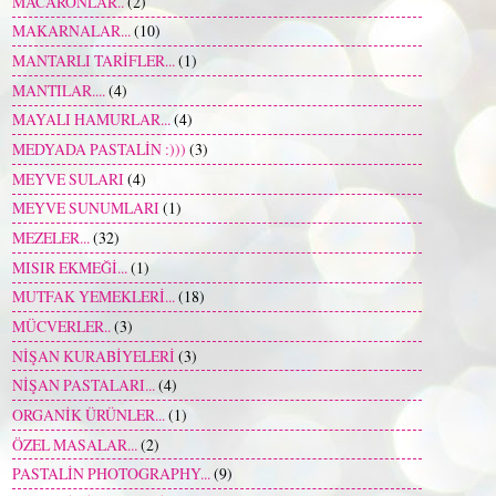
MACARONLAR..
(2)
MAKARNALAR...
(10)
MANTARLI TARİFLER...
(1)
MANTILAR....
(4)
MAYALI HAMURLAR...
(4)
MEDYADA PASTALİN :)))
(3)
MEYVE SULARI
(4)
MEYVE SUNUMLARI
(1)
MEZELER...
(32)
MISIR EKMEĞİ...
(1)
MUTFAK YEMEKLERİ...
(18)
MÜCVERLER..
(3)
NİŞAN KURABİYELERİ
(3)
NİŞAN PASTALARI...
(4)
ORGANİK ÜRÜNLER...
(1)
ÖZEL MASALAR...
(2)
PASTALİN PHOTOGRAPHY...
(9)