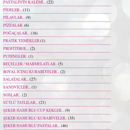
PASTALİN'İN KALEMİ...
(22)
PİDELER...
(11)
PİLAVLAR...
(9)
PİZZALAR.
(6)
POĞAÇALAR...
(16)
PRATİK YEMEKLER
(1)
PROFİTEROL...
(2)
PUDİNGLER..
(1)
REÇELLER / MARMELATLAR..
(5)
ROYAL ICING KURABİYELER...
(2)
SALATALAR...
(27)
SANDVİÇLER...
(1)
SOSLAR...
(2)
SÜTLÜ TATLILAR...
(21)
ŞEKER HAMURLU CUP KEKLER...
(9)
ŞEKER HAMURLU KURABİYELER..
(35)
ŞEKER HAMURLU PASTALAR...
(46)