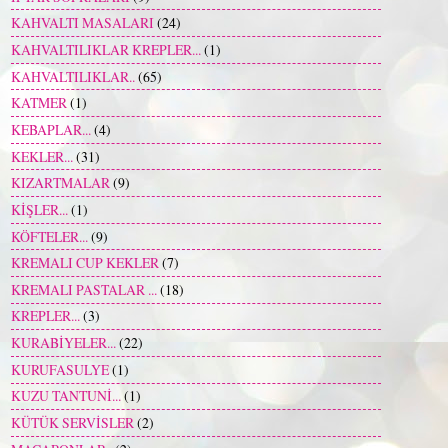
KAHVALTI MASALARI
(24)
KAHVALTILIKLAR KREPLER...
(1)
KAHVALTILIKLAR..
(65)
KATMER
(1)
KEBAPLAR...
(4)
KEKLER...
(31)
KIZARTMALAR
(9)
KİŞLER...
(1)
KÖFTELER...
(9)
KREMALI CUP KEKLER
(7)
KREMALI PASTALAR ...
(18)
KREPLER...
(3)
KURABİYELER...
(22)
KURUFASULYE
(1)
KUZU TANTUNİ...
(1)
KÜTÜK SERVİSLER
(2)