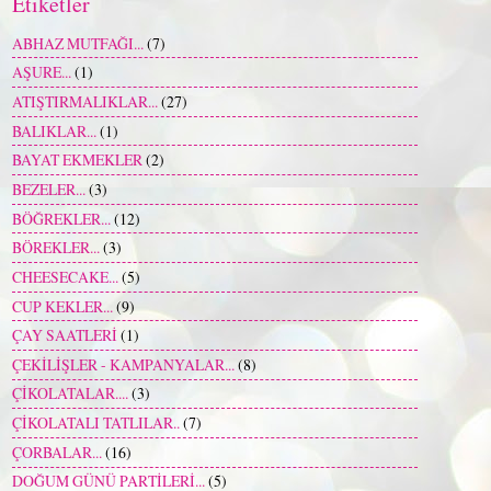
Etiketler
ABHAZ MUTFAĞI...
(7)
AŞURE...
(1)
ATIŞTIRMALIKLAR...
(27)
BALIKLAR...
(1)
BAYAT EKMEKLER
(2)
BEZELER...
(3)
BÖĞREKLER...
(12)
BÖREKLER...
(3)
CHEESECAKE...
(5)
CUP KEKLER...
(9)
ÇAY SAATLERİ
(1)
ÇEKİLİŞLER - KAMPANYALAR...
(8)
ÇİKOLATALAR....
(3)
ÇİKOLATALI TATLILAR..
(7)
ÇORBALAR...
(16)
DOĞUM GÜNÜ PARTİLERİ...
(5)