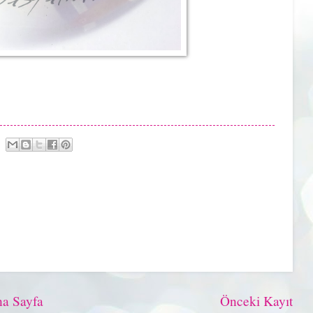
a Sayfa
Önceki Kayıt