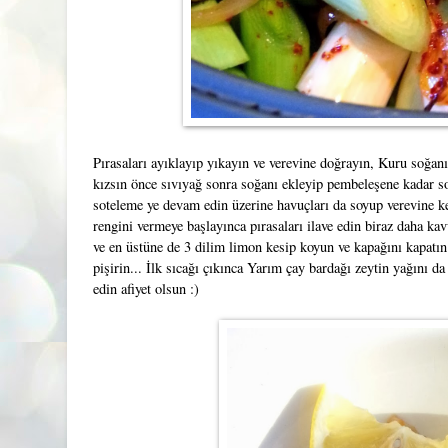
Pırasaları ayıklayıp yıkayın ve verevine doğrayın, Kuru soğanı
kızsın önce sıvıyağ sonra soğanı ekleyip pembeleşene kadar sot
soteleme ye devam edin üzerine havuçları da soyup verevine k
rengini vermeye başlayınca pırasaları ilave edin biraz daha ka
ve en üstüne de 3 dilim limon kesip koyun ve kapağını kapatı
pişirin... İlk sıcağı çıkınca Yarım çay bardağı zeytin yağını da
edin afiyet olsun :)