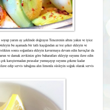
 soyup yarım ay şeklinde doğrayın Tencerenin altını yakın ve iyice
eleyin bu aşamada bir tatlı kaşığından az toz şeker ekleyin ve
estikten sonra soğanlara ekleyin kavurmaya devam edin havuçlar da
vurun ve damak zevkinize göre baharatları ekleyip suyunu ilave edin
n çok karıştırmadan pırasalar yumuşayıp suyunu çekene kadar
 ilave edip servis tabağına alın limonla süsleyin soğuk olarak servis