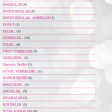
DOLMALAR
(9)
DONDURMALAR
(3)
DONDURMALAR - SORBELER
(1)
DONUT
(1)
EKLER...
(3)
EKMEKLER...
(16)
ETLER...
(8)
FIRIN YEMEKLERİ
(3)
GEZİLERİM...
(2)
Glutensiz Tarifler
(1)
GÜVEÇ YEMEKLERİ...
(1)
HAMUR İŞLERİ
(6)
HEDİYELER...
(1)
HELVALAR...
(5)
IZGARALAR
(1)
İÇECEKLER.
(1)
İFTAR SOFRALARI
(9)