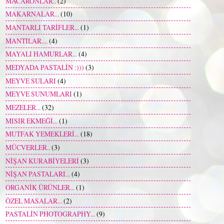
MACARONLAR..
(2)
MAKARNALAR...
(10)
MANTARLI TARİFLER...
(1)
MANTILAR....
(4)
MAYALI HAMURLAR...
(4)
MEDYADA PASTALİN :)))
(3)
MEYVE SULARI
(4)
MEYVE SUNUMLARI
(1)
MEZELER...
(32)
MISIR EKMEĞİ...
(1)
MUTFAK YEMEKLERİ...
(18)
MÜCVERLER..
(3)
NİŞAN KURABİYELERİ
(3)
NİŞAN PASTALARI...
(4)
ORGANİK ÜRÜNLER...
(1)
ÖZEL MASALAR...
(2)
PASTALİN PHOTOGRAPHY...
(9)