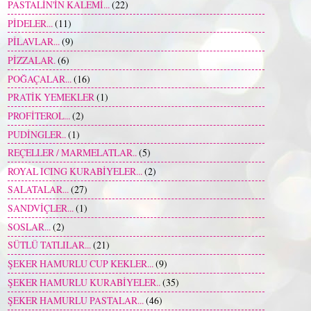
PASTALİN'İN KALEMİ...
(22)
PİDELER...
(11)
PİLAVLAR...
(9)
PİZZALAR.
(6)
POĞAÇALAR...
(16)
PRATİK YEMEKLER
(1)
PROFİTEROL...
(2)
PUDİNGLER..
(1)
REÇELLER / MARMELATLAR..
(5)
ROYAL ICING KURABİYELER...
(2)
SALATALAR...
(27)
SANDVİÇLER...
(1)
SOSLAR...
(2)
SÜTLÜ TATLILAR...
(21)
ŞEKER HAMURLU CUP KEKLER...
(9)
ŞEKER HAMURLU KURABİYELER..
(35)
ŞEKER HAMURLU PASTALAR...
(46)