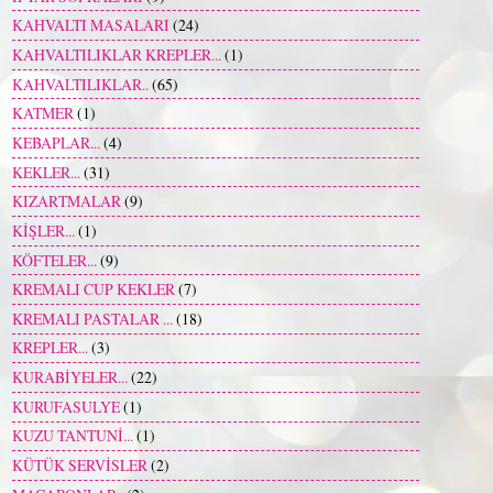
KAHVALTI MASALARI
(24)
KAHVALTILIKLAR KREPLER...
(1)
KAHVALTILIKLAR..
(65)
KATMER
(1)
KEBAPLAR...
(4)
KEKLER...
(31)
KIZARTMALAR
(9)
KİŞLER...
(1)
KÖFTELER...
(9)
KREMALI CUP KEKLER
(7)
KREMALI PASTALAR ...
(18)
KREPLER...
(3)
KURABİYELER...
(22)
KURUFASULYE
(1)
KUZU TANTUNİ...
(1)
KÜTÜK SERVİSLER
(2)