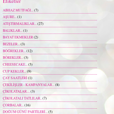
Etiketler
ABHAZ MUTFAĞI...
(7)
AŞURE...
(1)
ATIŞTIRMALIKLAR...
(27)
BALIKLAR...
(1)
BAYAT EKMEKLER
(2)
BEZELER...
(3)
BÖĞREKLER...
(12)
BÖREKLER...
(3)
CHEESECAKE...
(5)
CUP KEKLER...
(9)
ÇAY SAATLERİ
(1)
ÇEKİLİŞLER - KAMPANYALAR...
(8)
ÇİKOLATALAR....
(3)
ÇİKOLATALI TATLILAR..
(7)
ÇORBALAR...
(16)
DOĞUM GÜNÜ PARTİLERİ...
(5)