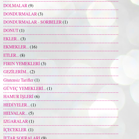
DOLMALAR
(9)
DONDURMALAR
(3)
DONDURMALAR - SORBELER
(1)
DONUT
(1)
EKLER...
(3)
EKMEKLER...
(16)
ETLER...
(8)
FIRIN YEMEKLERİ
(3)
GEZİLERİM...
(2)
Glutensiz Tarifler
(1)
GÜVEÇ YEMEKLERİ...
(1)
HAMUR İŞLERİ
(6)
HEDİYELER...
(1)
HELVALAR...
(5)
IZGARALAR
(1)
İÇECEKLER.
(1)
İFTAR SOFRALARI
(9)