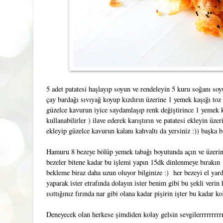
5 adet patatesi haşlayıp soyun ve rendeleyin 5 kuru soğanı so
çay bardağı sıvıyağ koyup kızdırın üzerine 1 yemek kaşığı toz
güzelce kavurun iyice saydamlaşıp renk değiştirince 1 yemek k
kullanabilirler ) ilave ederek karıştırın ve patatesi ekleyin üze
ekleyip güzelce kavurun kalanı kahvaltı da yersiniz :)) başka b
Hamuru 8 bezeye bölüp yemek tabağı boyutunda açın ve üzerine b
bezeler bitene kadar bu işlemi yapın 15dk dinlenmeye bırakı
bekleme biraz daha uzun oluyor bilginize :) her bezeyi el yardı
yaparak ister etrafında dolayın ister benim gibi bu şekli veri
ısıttığınız fırında nar gibi olana kadar pişirin işter bu kadar k
Deneyecek olan herkese şimdiden kolay gelsin sevgilerrrrrrrrrrrr