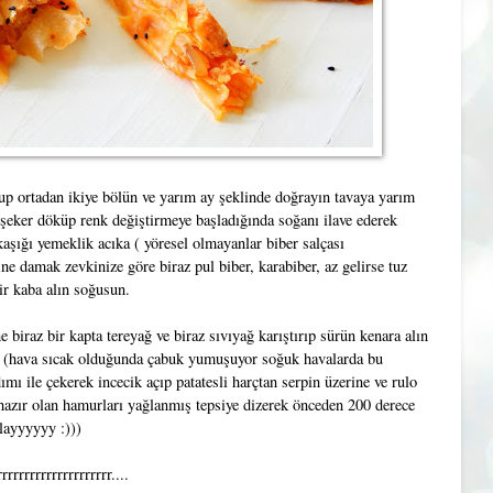
yup ortadan ikiye bölün ve yarım ay şeklinde doğrayın tavaya yarım
 şeker döküp renk değiştirmeye başladığında soğanı ilave ederek
aşığı yemeklik acıka ( yöresel olmayanlar biber salçası
rine damak zevkinize göre biraz pul biber, karabiber, az gelirse tuz
ir kaba alın soğusun.
iraz bir kapta tereyağ ve biraz sıvıyağ karıştırıp sürün kenara alın
n (hava sıcak olduğunda çabuk yumuşuyor soğuk havalarda bu
mı ile çekerek incecik açıp patatesli harçtan serpin üzerine ve rulo
n hazır olan hamurları yağlanmış tepsiye dizerek önceden 200 derece
olayyyyyy :)))
rrrrrrrrrrrrrrrrrr....