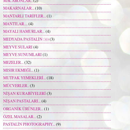
MACARONLAR..
(2)
MAKARNALAR...
(10)
MANTARLI TARİFLER...
(1)
MANTILAR....
(4)
MAYALI HAMURLAR...
(4)
MEDYADA PASTALİN :)))
(3)
MEYVE SULARI
(4)
MEYVE SUNUMLARI
(1)
MEZELER...
(32)
MISIR EKMEĞİ...
(1)
MUTFAK YEMEKLERİ...
(18)
MÜCVERLER..
(3)
NİŞAN KURABİYELERİ
(3)
NİŞAN PASTALARI...
(4)
ORGANİK ÜRÜNLER...
(1)
ÖZEL MASALAR...
(2)
PASTALİN PHOTOGRAPHY...
(9)