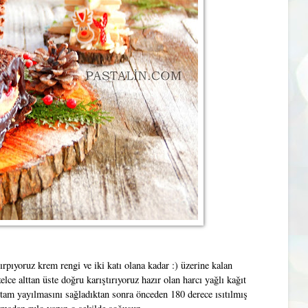
rpıyoruz krem rengi ve iki katı olana kadar :) üzerine kalan
lce alttan üste doğru karıştırıyoruz hazır olan harcı yağlı kağıt
k tam yayılmasını sağladıktan sonra önceden 180 derece ısıtılmış