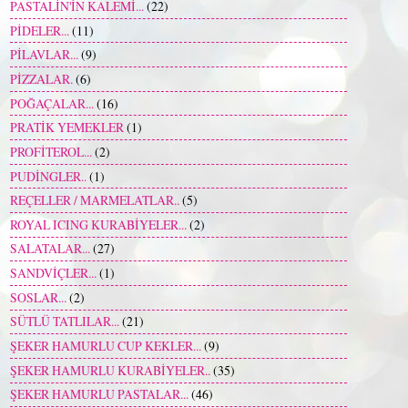
PASTALİN'İN KALEMİ...
(22)
PİDELER...
(11)
PİLAVLAR...
(9)
PİZZALAR.
(6)
POĞAÇALAR...
(16)
PRATİK YEMEKLER
(1)
PROFİTEROL...
(2)
PUDİNGLER..
(1)
REÇELLER / MARMELATLAR..
(5)
ROYAL ICING KURABİYELER...
(2)
SALATALAR...
(27)
SANDVİÇLER...
(1)
SOSLAR...
(2)
SÜTLÜ TATLILAR...
(21)
ŞEKER HAMURLU CUP KEKLER...
(9)
ŞEKER HAMURLU KURABİYELER..
(35)
ŞEKER HAMURLU PASTALAR...
(46)