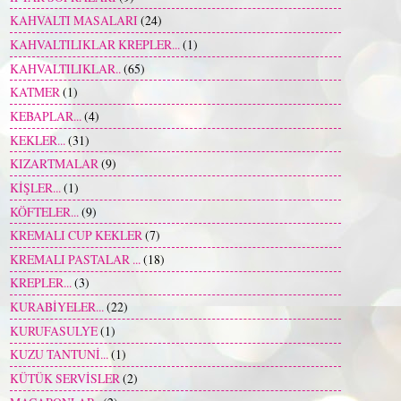
KAHVALTI MASALARI
(24)
KAHVALTILIKLAR KREPLER...
(1)
KAHVALTILIKLAR..
(65)
KATMER
(1)
KEBAPLAR...
(4)
KEKLER...
(31)
KIZARTMALAR
(9)
KİŞLER...
(1)
KÖFTELER...
(9)
KREMALI CUP KEKLER
(7)
KREMALI PASTALAR ...
(18)
KREPLER...
(3)
KURABİYELER...
(22)
KURUFASULYE
(1)
KUZU TANTUNİ...
(1)
KÜTÜK SERVİSLER
(2)