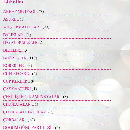
Etiketler
ABHAZ MUTFAĞI...
(7)
AŞURE...
(1)
ATIŞTIRMALIKLAR...
(27)
BALIKLAR...
(1)
BAYAT EKMEKLER
(2)
BEZELER...
(3)
BÖĞREKLER...
(12)
BÖREKLER...
(3)
CHEESECAKE...
(5)
CUP KEKLER...
(9)
ÇAY SAATLERİ
(1)
ÇEKİLİŞLER - KAMPANYALAR...
(8)
ÇİKOLATALAR....
(3)
ÇİKOLATALI TATLILAR..
(7)
ÇORBALAR...
(16)
DOĞUM GÜNÜ PARTİLERİ...
(5)