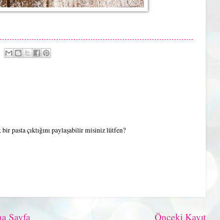
bir pasta çıktığını paylaşabilir misiniz lütfen?
a Sayfa
Önceki Kayıt