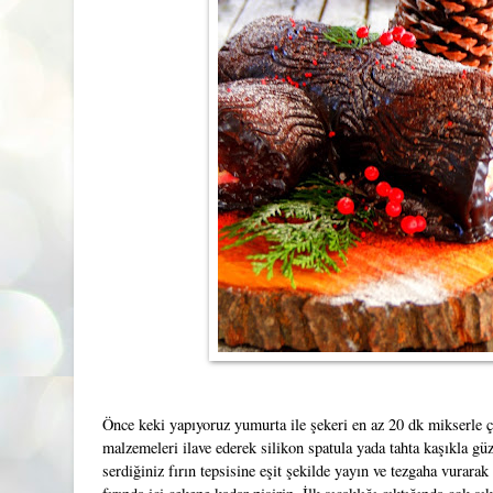
Önce keki yapıyoruz yumurta ile şekeri en az 20 dk mikserle çı
malzemeleri ilave ederek silikon spatula yada tahta kaşıkla güze
serdiğiniz fırın tepsisine eşit şekilde yayın ve tezgaha vurara