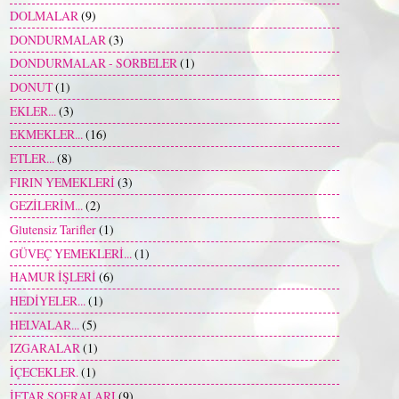
DOLMALAR
(9)
DONDURMALAR
(3)
DONDURMALAR - SORBELER
(1)
DONUT
(1)
EKLER...
(3)
EKMEKLER...
(16)
ETLER...
(8)
FIRIN YEMEKLERİ
(3)
GEZİLERİM...
(2)
Glutensiz Tarifler
(1)
GÜVEÇ YEMEKLERİ...
(1)
HAMUR İŞLERİ
(6)
HEDİYELER...
(1)
HELVALAR...
(5)
IZGARALAR
(1)
İÇECEKLER.
(1)
İFTAR SOFRALARI
(9)