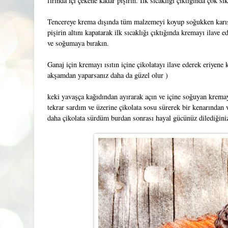
fırında içi çekene kadar pişirin. İlk sıcaklığı çıktığında çok 
Tencereye krema dışında tüm malzemeyi koyup soğukken karışt
pişirin altını kapatarak ilk sıcaklığı çıktığında kremayı ilave 
ve soğumaya bırakın.
Ganaj için kremayı ısıtın içine çikolatayı ilave ederek eriyene
akşamdan yaparsanız daha da güzel olur )
keki yavaşça kağıdından ayırarak açın ve içine soğuyan kremay
tekrar sardım ve üzerine çikolata sosu sürerek bir kenarından v
daha çikolata sürdüm burdan sonrası hayal gücünüz dilediğiniz 