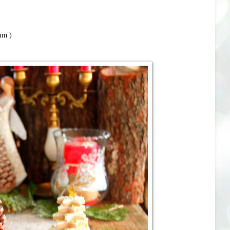
dım )