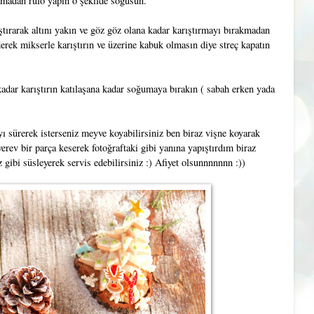
sıkmadan rulo yapın o şekilde soğusun.
ırarak altını yakın ve göz göz olana kadar karıştırmayı bırakmadan
ederek mikserle karıştırın ve üzerine kabuk olmasın diye streç kapatın
 kadar karıştırın katılaşana kadar soğumaya bırakın ( sabah erken yada
ı sürerek isterseniz meyve koyabilirsiniz ben biraz vişne koyarak
erev bir parça keserek fotoğraftaki gibi yanına yapıştırdım biraz
gibi süsleyerek servis edebilirsiniz :) Afiyet olsunnnnnnn :))