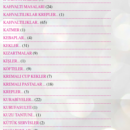
KAHVALTI MASALARI
(24)
KAHVALTILIKLAR KREPLER...
(1)
KAHVALTILIKLAR..
(65)
KATMER
(1)
KEBAPLAR...
(4)
KEKLER...
(31)
KIZARTMALAR
(9)
KİŞLER...
(1)
KÖFTELER...
(9)
KREMALI CUP KEKLER
(7)
KREMALI PASTALAR ...
(18)
KREPLER...
(3)
KURABİYELER...
(22)
KURUFASULYE
(1)
KUZU TANTUNİ...
(1)
KÜTÜK SERVİSLER
(2)