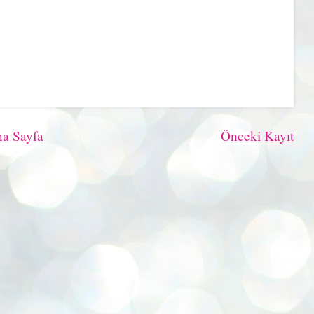
a Sayfa
Önceki Kayıt