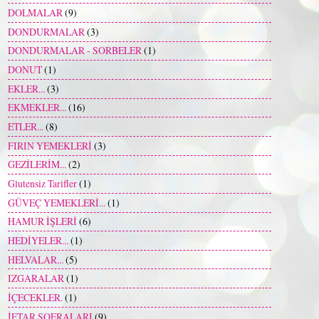
DOLMALAR
(9)
DONDURMALAR
(3)
DONDURMALAR - SORBELER
(1)
DONUT
(1)
EKLER...
(3)
EKMEKLER...
(16)
ETLER...
(8)
FIRIN YEMEKLERİ
(3)
GEZİLERİM...
(2)
Glutensiz Tarifler
(1)
GÜVEÇ YEMEKLERİ...
(1)
HAMUR İŞLERİ
(6)
HEDİYELER...
(1)
HELVALAR...
(5)
IZGARALAR
(1)
İÇECEKLER.
(1)
İFTAR SOFRALARI
(9)