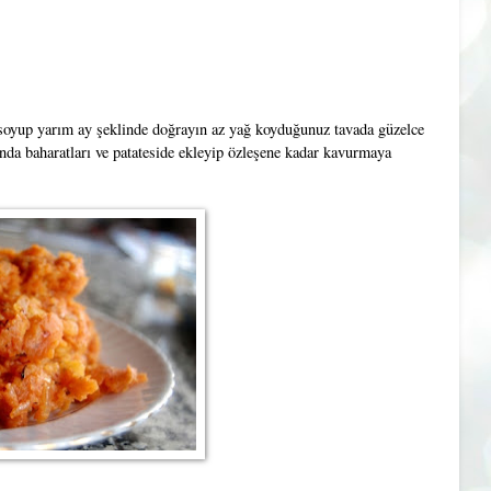
ı soyup yarım ay şeklinde doğrayın az yağ koyduğunuz tavada güzelce
da baharatları ve patateside ekleyip özleşene kadar kavurmaya