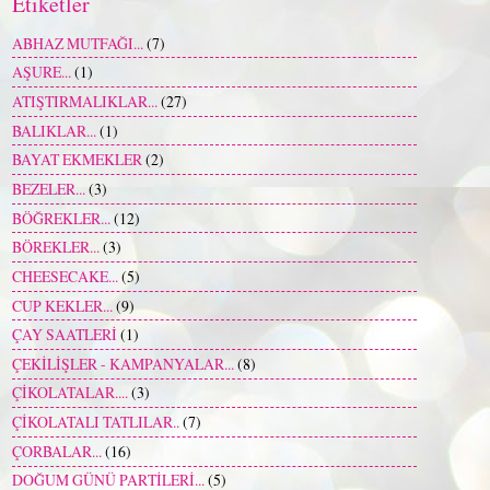
Etiketler
ABHAZ MUTFAĞI...
(7)
AŞURE...
(1)
ATIŞTIRMALIKLAR...
(27)
BALIKLAR...
(1)
BAYAT EKMEKLER
(2)
BEZELER...
(3)
BÖĞREKLER...
(12)
BÖREKLER...
(3)
CHEESECAKE...
(5)
CUP KEKLER...
(9)
ÇAY SAATLERİ
(1)
ÇEKİLİŞLER - KAMPANYALAR...
(8)
ÇİKOLATALAR....
(3)
ÇİKOLATALI TATLILAR..
(7)
ÇORBALAR...
(16)
DOĞUM GÜNÜ PARTİLERİ...
(5)