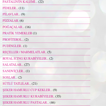
PASTALİN'İN KALEMİ...
(22)
PİDELER...
(11)
PİLAVLAR...
(9)
PİZZALAR.
(6)
POĞAÇALAR...
(16)
PRATİK YEMEKLER
(1)
PROFİTEROL...
(2)
PUDİNGLER..
(1)
REÇELLER / MARMELATLAR..
(5)
ROYAL ICING KURABİYELER...
(2)
SALATALAR...
(27)
SANDVİÇLER...
(1)
SOSLAR...
(2)
SÜTLÜ TATLILAR...
(21)
ŞEKER HAMURLU CUP KEKLER...
(9)
ŞEKER HAMURLU KURABİYELER..
(35)
ŞEKER HAMURLU PASTALAR...
(46)