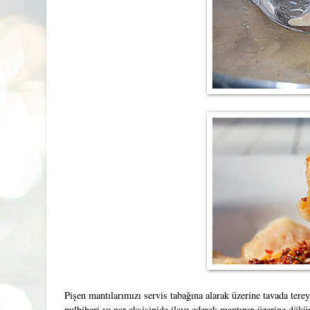
Pişen mantılarımızı servis tabağına alarak üzerine tavada terey
pulbiberi ve nar ekşisinide ilave ederek mantının üzerine dökü