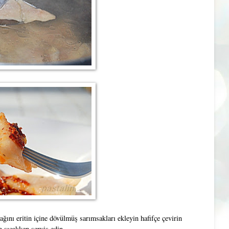
ağını eritin içine dövülmüş sarımsakları ekleyin hafifçe çevirin
n sıcakken servis edin.