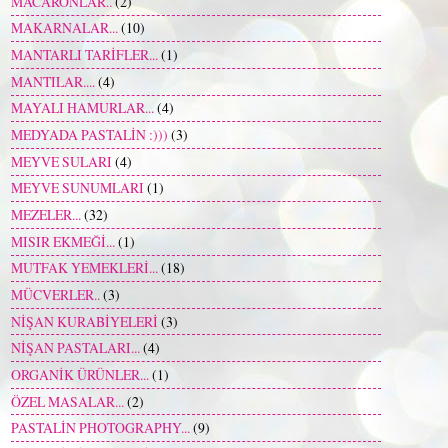
MACARONLAR..
(2)
MAKARNALAR...
(10)
MANTARLI TARİFLER...
(1)
MANTILAR....
(4)
MAYALI HAMURLAR...
(4)
MEDYADA PASTALİN :)))
(3)
MEYVE SULARI
(4)
MEYVE SUNUMLARI
(1)
MEZELER...
(32)
MISIR EKMEĞİ...
(1)
MUTFAK YEMEKLERİ...
(18)
MÜCVERLER..
(3)
NİŞAN KURABİYELERİ
(3)
NİŞAN PASTALARI...
(4)
ORGANİK ÜRÜNLER...
(1)
ÖZEL MASALAR...
(2)
PASTALİN PHOTOGRAPHY...
(9)