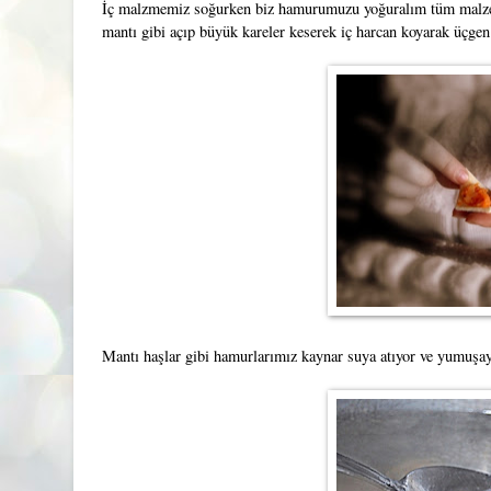
İç malzmemiz soğurken biz hamurumuzu yoğuralım tüm malzem
mantı gibi açıp büyük kareler keserek iç harcan koyarak üçgen 
Mantı haşlar gibi hamurlarımız kaynar suya atıyor ve yumuşaya