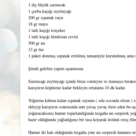
1 diş büyük sarımsak
1 çorba kaşığı zeytinyağı
200 gr ıspanak suyu
18 gr maya
1 tatlı kaşığı tozşeker
1 tatlı kaşığı hindistan cevizi
500 gr un
12 gr tuz
1 paket donmuş ıspanak eritilmiş tamamiyle kurutulmuş ama 
Şimdi gelelim yapım aşamasına
Sarımsağı zeytinyağı içinde biraz soteleyin ve ılınmaya bırakı
karıştırın köpürene kadar bekleyin ortalama 10 dk kadar.
Yoğurma kabına kalan ıspanak suyunu ( oda ısısında olsun ) sa
ekleyip karıştırın sonrasında unu yavaş yavaş ilave eden bu 
yoğuracaksınız hamur toparlandığında tezgaha un serperek yoğ
hazır olduğunda yağladığınız bir tasa koyarak üstünü streç fi
Hamur iki katı olduğunda tezgaha yine un serperek hamuru oray