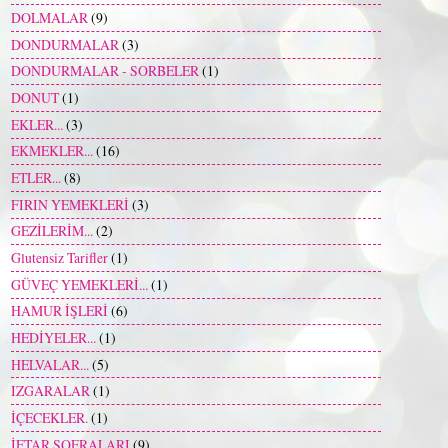
DOLMALAR
(9)
DONDURMALAR
(3)
DONDURMALAR - SORBELER
(1)
DONUT
(1)
EKLER...
(3)
EKMEKLER...
(16)
ETLER...
(8)
FIRIN YEMEKLERİ
(3)
GEZİLERİM...
(2)
Glutensiz Tarifler
(1)
GÜVEÇ YEMEKLERİ...
(1)
HAMUR İŞLERİ
(6)
HEDİYELER...
(1)
HELVALAR...
(5)
IZGARALAR
(1)
İÇECEKLER.
(1)
İFTAR SOFRALARI
(9)