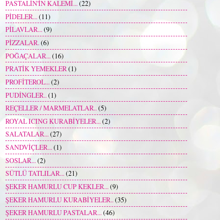
PASTALİN'İN KALEMİ...
(22)
PİDELER...
(11)
PİLAVLAR...
(9)
PİZZALAR.
(6)
POĞAÇALAR...
(16)
PRATİK YEMEKLER
(1)
PROFİTEROL...
(2)
PUDİNGLER..
(1)
REÇELLER / MARMELATLAR..
(5)
ROYAL ICING KURABİYELER...
(2)
SALATALAR...
(27)
SANDVİÇLER...
(1)
SOSLAR...
(2)
SÜTLÜ TATLILAR...
(21)
ŞEKER HAMURLU CUP KEKLER...
(9)
ŞEKER HAMURLU KURABİYELER..
(35)
ŞEKER HAMURLU PASTALAR...
(46)