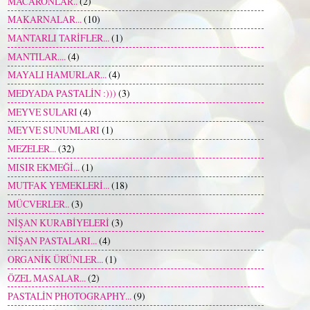
MACARONLAR..
(2)
MAKARNALAR...
(10)
MANTARLI TARİFLER...
(1)
MANTILAR....
(4)
MAYALI HAMURLAR...
(4)
MEDYADA PASTALİN :)))
(3)
MEYVE SULARI
(4)
MEYVE SUNUMLARI
(1)
MEZELER...
(32)
MISIR EKMEĞİ...
(1)
MUTFAK YEMEKLERİ...
(18)
MÜCVERLER..
(3)
NİŞAN KURABİYELERİ
(3)
NİŞAN PASTALARI...
(4)
ORGANİK ÜRÜNLER...
(1)
ÖZEL MASALAR...
(2)
PASTALİN PHOTOGRAPHY...
(9)