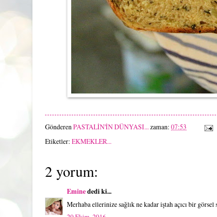
Gönderen
PASTALİN'İN DÜNYASI...
zaman:
07:53
Etiketler:
EKMEKLER...
2 yorum:
Emine
dedi ki...
Merhaba ellerinize sağlık ne kadar iştah açıcı bir görsel 
20 Ekim, 2016