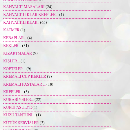
KAHVALTI MASALARI
(24)
KAHVALTILIKLAR KREPLER...
(1)
KAHVALTILIKLAR..
(65)
KATMER
(1)
KEBAPLAR...
(4)
KEKLER...
(31)
KIZARTMALAR
(9)
KİŞLER...
(1)
KÖFTELER...
(9)
KREMALI CUP KEKLER
(7)
KREMALI PASTALAR ...
(18)
KREPLER...
(3)
KURABİYELER...
(22)
KURUFASULYE
(1)
KUZU TANTUNİ...
(1)
KÜTÜK SERVİSLER
(2)