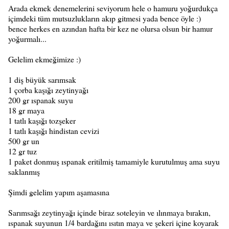
Arada ekmek denemelerini seviyorum hele o hamuru yoğurdukça
içimdeki tüm mutsuzlukların akıp gitmesi yada bence öyle :)
bence herkes en azından hafta bir kez ne olursa olsun bir hamur
yoğurmalı...
Gelelim ekmeğimize :)
1 diş büyük sarımsak
1 çorba kaşığı zeytinyağı
200 gr ıspanak suyu
18 gr maya
1 tatlı kaşığı tozşeker
1 tatlı kaşığı hindistan cevizi
500 gr un
12 gr tuz
1 paket donmuş ıspanak eritilmiş tamamiyle kurutulmuş ama suyu
saklanmış
Şimdi gelelim yapım aşamasına
Sarımsağı zeytinyağı içinde biraz soteleyin ve ılınmaya bırakın,
ıspanak suyunun 1/4 bardağını ısıtın maya ve şekeri içine koyarak