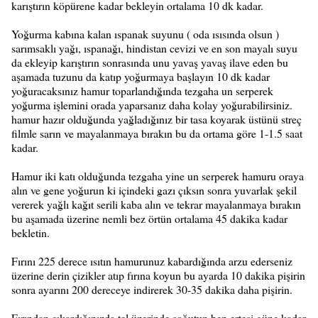
karıştırın köpürene kadar bekleyin ortalama 10 dk kadar.
Yoğurma kabına kalan ıspanak suyunu ( oda ısısında olsun )
sarımsaklı yağı, ıspanağı, hindistan cevizi ve en son mayalı suyu
da ekleyip karıştırın sonrasında unu yavaş yavaş ilave eden bu
aşamada tuzunu da katıp yoğurmaya başlayın 10 dk kadar
yoğuracaksınız hamur toparlandığında tezgaha un serperek
yoğurma işlemini orada yaparsanız daha kolay yoğurabilirsiniz.
hamur hazır olduğunda yağladığınız bir tasa koyarak üstünü streç
filmle sarın ve mayalanmaya bırakın bu da ortama göre 1-1.5 saat
kadar.
Hamur iki katı olduğunda tezgaha yine un serperek hamuru oraya
alın ve gene yoğurun ki içindeki gazı çıksın sonra yuvarlak şekil
vererek yağlı kağıt serili kaba alın ve tekrar mayalanmaya bırakın
bu aşamada üzerine nemli bez örtün ortalama 45 dakika kadar
bekletin.
Fırını 225 derece ısıtın hamurunuz kabardığında arzu ederseniz
üzerine derin çizikler atıp fırına koyun bu ayarda 10 dakika pişirin
sonra ayarını 200 dereceye indirerek 30-35 dakika daha pişirin.
Fırından çıkardığınızda tel üzerinde soğutun ben ertesi güne kadar