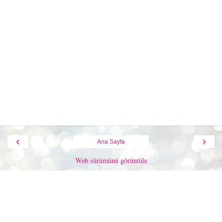
‹
›
Ana Sayfa
Web sürümünü görüntüle